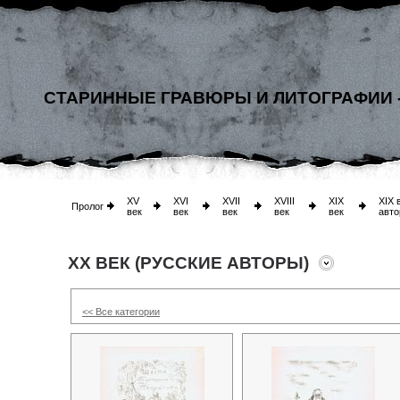
СТАРИННЫЕ ГРАВЮРЫ И ЛИТОГРАФИИ 
XV
XVI
XVII
XVIII
XIX
XIX 
Пролог
век
век
век
век
век
авто
XX ВЕК (РУССКИЕ АВТОРЫ)
<< Все категории