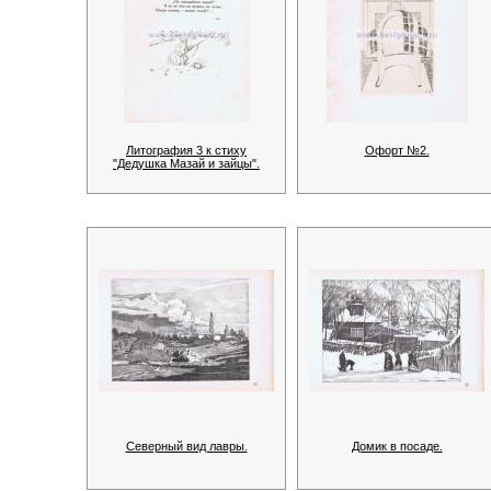
Литография 3 к стиху
Офорт №2.
"Дедушка Мазай и зайцы".
Северный вид лавры.
Домик в посаде.