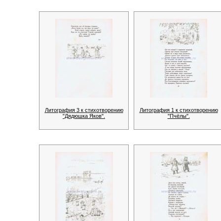
Литография 3 к стихотворению
Литография 1 к стихотворению
"Дядюшка Яков".
"Пчёлы".