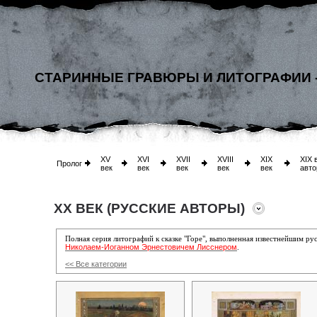
СТАРИННЫЕ ГРАВЮРЫ И ЛИТОГРАФИИ 
XV
XVI
XVII
XVIII
XIX
XIX 
Пролог
век
век
век
век
век
авто
XX ВЕК (РУССКИЕ АВТОРЫ)
Полная серия литографий к сказке "Горе", выполненная известнейшим 
Николаем-Иоганном Эрнестовичем Лисснером
.
<< Все категории