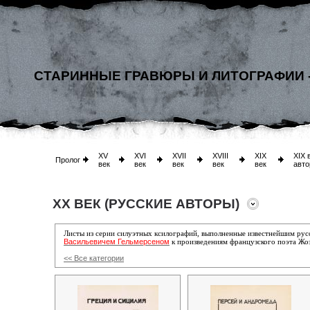
СТАРИННЫЕ ГРАВЮРЫ И ЛИТОГРАФИИ 
XV
XVI
XVII
XVIII
XIX
XIX 
Пролог
век
век
век
век
век
авто
XX ВЕК (РУССКИЕ АВТОРЫ)
Листы из серии силуэтных ксилографий, выполненные известнейшим ру
Васильевичем Гельмерсеном
к произведениям французского поэта Жо
<< Все категории