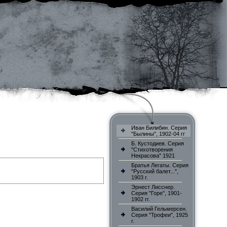
Иван Билибин. Серия
"Былины", 1902-04 гг
Б. Кустодиев. Серия
"Стихотворения
Некрасова" 1921
Братья Легаты. Серия
"Русский балет...",
1903 г.
Эрнест Лисснер.
Серия "Горе", 1901-
1902 гг.
Василий Гельмерсен.
Серия "Трофеи", 1925
г.