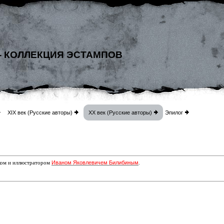
- КОЛЛЕКЦИЯ ЭСТАМПОВ
XIX век (Русские авторы)
XX век (Русские авторы)
Эпилог
Иваном Яковлевичем Билибиным
ком и иллюстратором
.