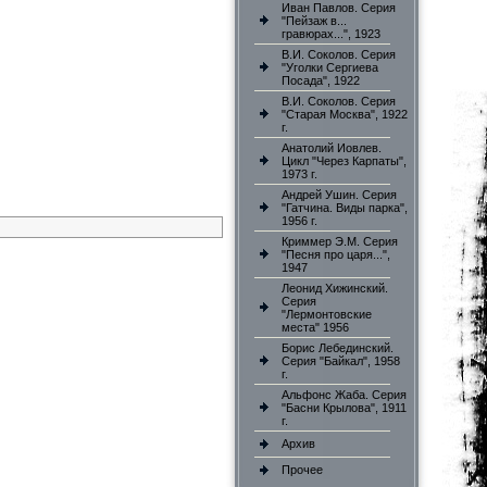
Иван Павлов. Серия
"Пейзаж в...
гравюрах...", 1923
В.И. Соколов. Серия
"Уголки Сергиева
Посада", 1922
В.И. Соколов. Серия
"Старая Москва", 1922
г.
Анатолий Иовлев.
Цикл "Через Карпаты",
1973 г.
Андрей Ушин. Серия
"Гатчина. Виды парка",
1956 г.
Криммер Э.М. Серия
"Песня про царя...",
1947
Леонид Хижинский.
Серия
"Лермонтовские
места" 1956
Борис Лебединский.
Серия "Байкал", 1958
г.
Альфонс Жаба. Серия
"Басни Крылова", 1911
г.
Архив
Прочее