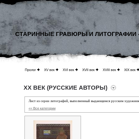
СТАРИННЫЕ ГРАВЮРЫ И ЛИТОГРАФИИ 
Пролог
XV век
XVI век
XVII век
XVIII век
XIX век
XX ВЕК (РУССКИЕ АВТОРЫ)
Лист из серии литографий, выполненный выдающимся русским художни
<< Все категории