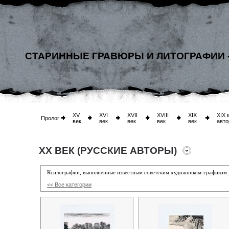
СТАРИННЫЕ ГРАВЮРЫ И ЛИТОГРАФИИ 
XV
XVI
XVII
XVIII
XIX
XIX 
Пролог
век
век
век
век
век
авто
XX ВЕК (РУССКИЕ АВТОРЫ)
Ксилографии, выполненные известным советским художником-графиком
<< Все категории