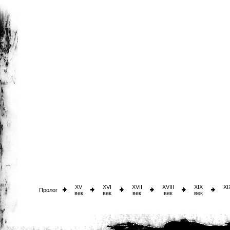
XV
XVI
XVII
XVIII
XIX
XI
Пролог
век
век
век
век
век