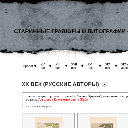
СТАРИННЫЕ ГРАВЮРЫ И ЛИТОГРАФИИ 
XV
XVI
XVII
XVIII
XIX
XIX 
Пролог
век
век
век
век
век
авто
XX ВЕК (РУССКИЕ АВТОРЫ)
Листы из серии хромолитографий к "Басням Крылова",
выполненной по ри
Альфонса Константиновича Жабы
графика
.
<< Все категории