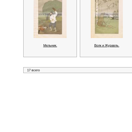
Мельник.
Волк и Журавль.
17 всего