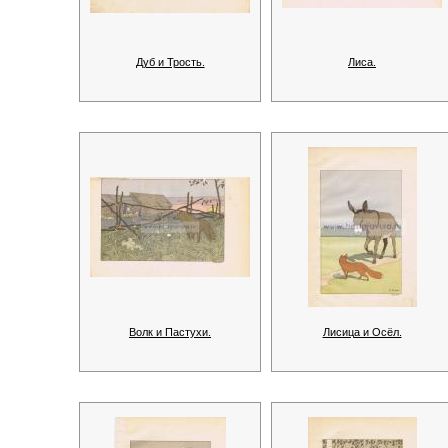
Дуб и Трость.
Лиса.
Волк и Пастухи.
Лисица и Осёл.