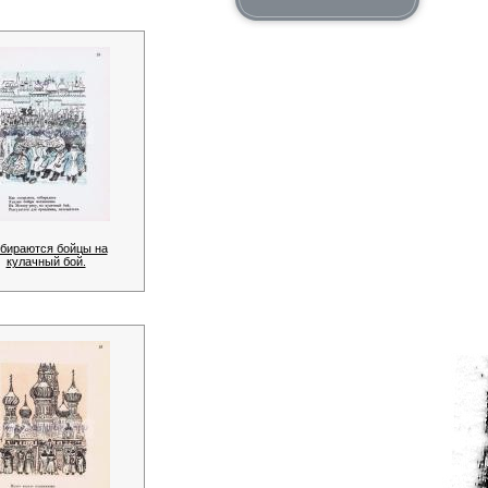
бираются бойцы на
кулачный бой.