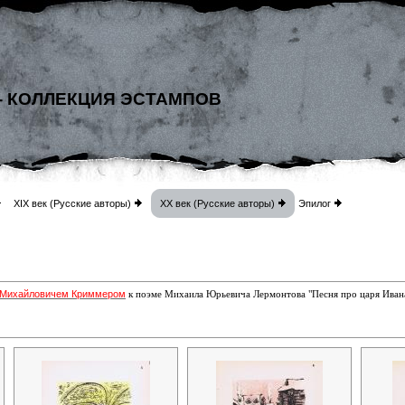
- КОЛЛЕКЦИЯ ЭСТАМПОВ
XIX век (Русские авторы)
XX век (Русские авторы)
Эпилог
 Михайловичем Криммером
к поэме Михаила Юрьевича Лермонтова "Песня про царя Ивана