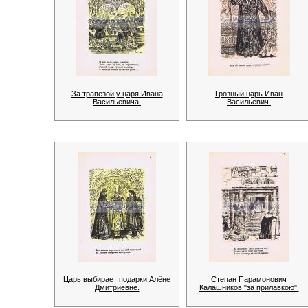
За трапезой у царя Ивана
Грозный царь Иван
Васильевича.
Васильевич.
Царь выбирает подарки Алёне
Степан Парамонович
Дмитриевне.
Калашников "за прилавкою".