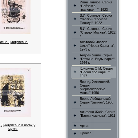
Иван Павлов. Серия
"Пейзаж в...
гравюрах...", 1923
В.И. Соколов. Серия
"Уголки Сергиева
Посада", 1922
В.И. Соколов. Серия
"Старая Москва", 1922
г.
лёна Дмитриевна.
Анатолий Иовлев.
Цикл "Через Карпаты",
1973 г.
Андрей Ушин. Серия
"Гатчина. Виды парка",
1956 г.
Криммер Э.М. Серия
"Песня про царя...",
1947
Леонид Хижинский.
Серия
"Лермонтовские
места" 1956
Борис Лебединский.
Серия "Байкал", 1958
г.
Альфонс Жаба. Серия
"Басни Крылова", 1911
г.
 Дмитриевна в ногах у
Архив
мужа.
Прочее