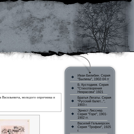
Иван Билибин. Серия
"Былины", 1902-04 гг
Б. Кустодиев. Серия
"Стихотворения
Некрасова" 1921
 Васильевича, молодого опричника и
Братья Легаты. Серия
"Русский балет...",
1903 г.
Эрнест Лисснер.
Серия "Горе", 1901-
1902 гг.
Василий Гельмерсен.
Серия "Трофеи", 1925
г.