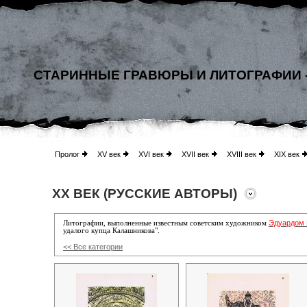
СТАРИННЫЕ ГРАВЮРЫ И ЛИТОГРАФИИ 
Пролог
XV век
XVI век
XVII век
XVIII век
XIX век
XX ВЕК (РУССКИЕ АВТОРЫ)
Эдуардом
Литографии, выполненные известным советским художником
удалого купца Калашникова".
<< Все категории