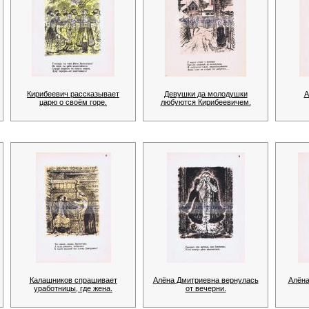
Кирибеевич рассказывает
Девушки да молодушки
А
царю о своём горе.
любуются Кирибеевичем.
Калашников спрашивает
Алёна Дмитриевна вернулась
Алёна
уработницы, где жена.
от вечерни.