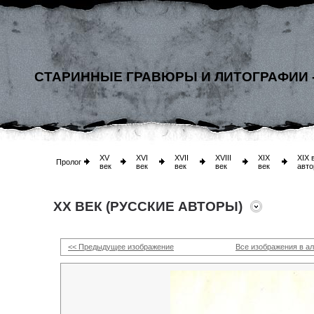
СТАРИННЫЕ ГРАВЮРЫ И ЛИТОГРАФИИ 
XV
XVI
XVII
XVIII
XIX
XIX 
Пролог
век
век
век
век
век
авто
XX ВЕК (РУССКИЕ АВТОРЫ)
<< Предыдущее изображение
Все изображения в а