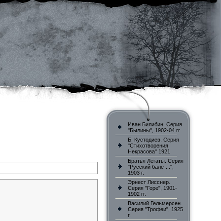
Иван Билибин. Серия
"Былины", 1902-04 гг
Б. Кустодиев. Серия
"Стихотворения
Некрасова" 1921
Братья Легаты. Серия
"Русский балет...",
1903 г.
Эрнест Лисснер.
Серия "Горе", 1901-
1902 гг.
Василий Гельмерсен.
Серия "Трофеи", 1925
г.