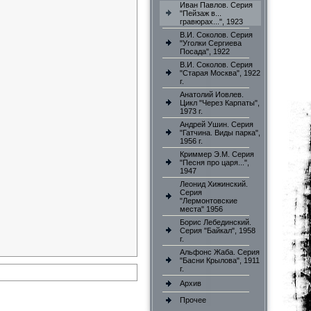
Иван Павлов. Серия
"Пейзаж в...
гравюрах...", 1923
В.И. Соколов. Серия
"Уголки Сергиева
Посада", 1922
В.И. Соколов. Серия
"Старая Москва", 1922
г.
Анатолий Иовлев.
Цикл "Через Карпаты",
1973 г.
Андрей Ушин. Серия
"Гатчина. Виды парка",
1956 г.
Криммер Э.М. Серия
"Песня про царя...",
1947
Леонид Хижинский.
Серия
"Лермонтовские
места" 1956
Борис Лебединский.
Серия "Байкал", 1958
г.
Альфонс Жаба. Серия
"Басни Крылова", 1911
г.
Архив
Прочее