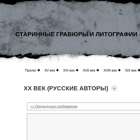
СТАРИННЫЕ ГРАВЮРЫ И ЛИТОГРАФИИ 
Пролог
XV век
XVI век
XVII век
XVIII век
XIX век
XX ВЕК (РУССКИЕ АВТОРЫ)
<< Предыдущее изображение