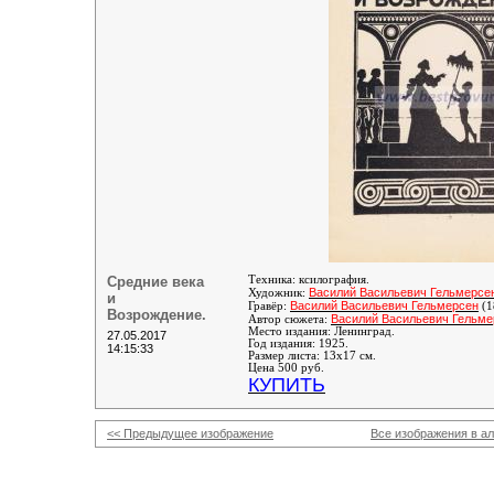
Средние века
Техника: ксилография.
Василий Васильевич Гельмерсе
Художник:
и
Василий Васильевич Гельмерсен
Гравёр:
(1
Возрождение.
Василий Васильевич Гельме
Автор сюжета:
Место издания: Ленинград.
27.05.2017
Год издания: 1925.
14:15:33
Размер листа: 13х17 см.
Цена 500 руб.
КУПИТЬ
<< Предыдущее изображение
Все изображения в а