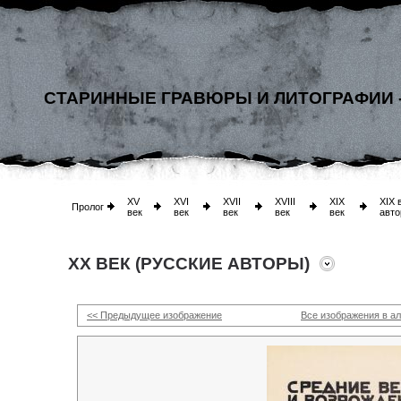
СТАРИННЫЕ ГРАВЮРЫ И ЛИТОГРАФИИ 
XV
XVI
XVII
XVIII
XIX
XIX 
Пролог
век
век
век
век
век
авто
XX ВЕК (РУССКИЕ АВТОРЫ)
<< Предыдущее изображение
Все изображения в а