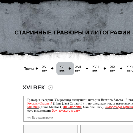
СТАРИННЫЕ ГРАВЮРЫ И ЛИТОГРАФИИ 
XV
XVI
XVII
XVIII
XIX
XIX 
Пролог
век
век
век
век
век
авт
XVI ВЕК
Гравюры из серии "Сокровища священной истории Ветхого Завета...", в
Колларт Старший
(Hans (Jan) Collaert I),...
по рисункам таких известных 
Ментон
Ян Снеллинк
Амброзиус Франк
(Frans Menton),
(Jan Snellinck),
Британского музея
есть в коллекции
!
<< Все категории