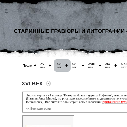
СТАРИННЫЕ ГРАВЮРЫ И ЛИТОГРАФИИ 
XV
XVI
XVII
XVIII
XIX
XIX 
Пролог
век
век
век
век
век
авт
XVI ВЕК
Лист из серии из 4 гравюр "История Иоаса и царицы Гофолии", выполн
(Harmen Jansz Muller)
, по рисункам известнейшего нидерландского худ
Британского муз
Heemskerck
)
. Все листы из этой серии есть в коллекции
<< Все категории