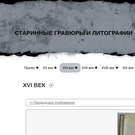
СТАРИННЫЕ ГРАВЮРЫ И ЛИТОГРАФИИ 
Пролог
XV век
XVI век
XVII век
XVIII век
XIX век
XVI ВЕК
<< Предыдущее изображение