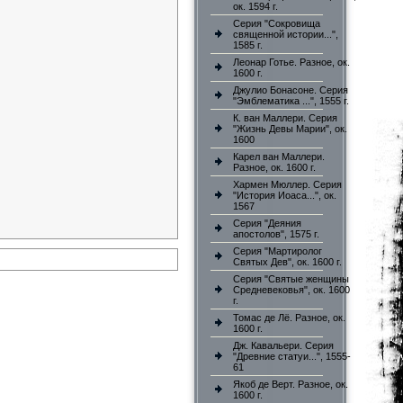
ок. 1594 г.
Серия "Сокровища
священной истории...",
1585 г.
Леонар Готье. Разное, ок.
1600 г.
Джулио Бонасоне. Серия
"Эмблематика ...", 1555 г.
К. ван Маллери. Серия
"Жизнь Девы Марии", ок.
1600
Карел ван Маллери.
Разное, ок. 1600 г.
Хармен Мюллер. Серия
"История Иоаса...", ок.
1567
Серия "Деяния
апостолов", 1575 г.
Серия "Мартиролог
Святых Дев", ок. 1600 г.
Серия "Святые женщины
Средневековья", ок. 1600
г.
Томас де Лё. Разное, ок.
1600 г.
Дж. Кавальери. Серия
"Древние статуи...", 1555-
61
Якоб де Верт. Разное, ок.
1600 г.