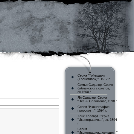
Серия "Тойерданк
(Theuerdank)", 1517 г.
Семья Саделер. Серия
библейских сюжетов,
ок.1600 г
Ян Саделер. Серия
"Песнь Соломона", 1590 г.
Серия "Иконография
пророков...", 1594 г.
Ханс Колларт. Серия
"Иконография...", ок. 1594
г.
Серия
"Иконография...женщин...",