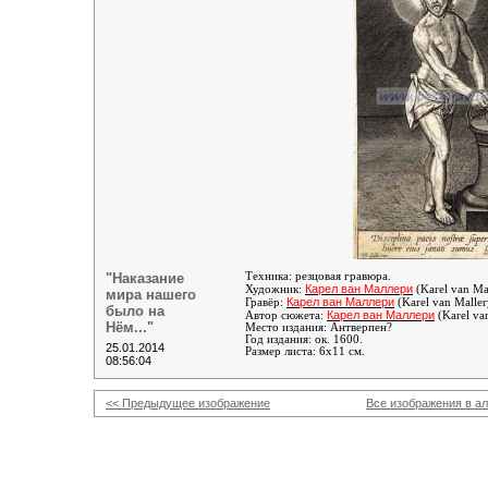
"Наказание
Техника: резцовая гравюра.
Карел ван Маллери
Художник:
(Karel van Ma
мира нашего
Карел ван Маллери
Гравёр:
(Karel van Malle
было на
Карел ван Маллери
Автор сюжета:
(Karel va
Нём..."
Место издания: Антверпен?
Год издания: ок. 1600.
25.01.2014
Размер листа: 6х11 см.
08:56:04
<< Предыдущее изображение
Все изображения в а