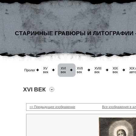
СТАРИННЫЕ ГРАВЮРЫ И ЛИТОГРАФИИ 
XV
XVI
XVII
XVIII
XIX
XIX 
Пролог
век
век
век
век
век
авт
XVI ВЕК
<< Предыдущее изображение
Все изображения в а