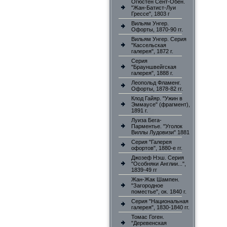
Огюстен Сент-Обен.
"Жан-Батист-Луи
Грессе", 1803 г
Вильям Унгер.
Офорты, 1870-90 гг.
Вильям Унгер. Серия
"Кассельская
галерея", 1872 г.
Серия
"Брауншвейгская
галерея", 1888 г.
Леопольд Фламенг.
Офорты, 1878-82 гг.
Клод Гайяр. "Ужин в
Эммаусе" (фрагмент),
1891 г.
Луиза Бега-
Парментье. "Уголок
Виллы Лудовизи" 1881
Серия "Галерея
офортов", 1880-е гг.
Джозеф Нэш. Серия
"Особняки Англии...",
1839-49 гг
Жан-Жак Шампен.
"Загородное
поместье", ок. 1840 г.
Серия "Национальная
галерея", 1830-1840 гг.
Томас Гоген.
"Деревенская