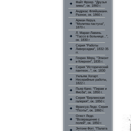
Файт Фроер. "Друзья
зимы", ок. 1860 г.
Андреас Фляйшманн.
Разное, ок. 1860 г.
Арман Керуа.
"Молитва пастуха",
1870 г.
Л. Маран-Лавинь.
"Тассо в больнице...",
ок. 1830 г
Серия "Работы
Ливерсиджа", 1832-35
гг.
Генрих Мерц. "Эгмонт
и Клерхен", 1835 г.
Серия "Исторический
пантеон...", ок. 1830
Уильям Хогарт.
Несерийные работы,
1822 г.
Пьер Кано. "Пирам и
Фисба", ок. 1850 г.
Серия "Берлинская
галерея", ок. 1850 г.
Франсуа Ледо. Серия
"Поэты", ок. 1860 г.
Огюст Ледо.
"Возвращение с
полей", ок. 1850 г.
Энтони Фогг. "Палата