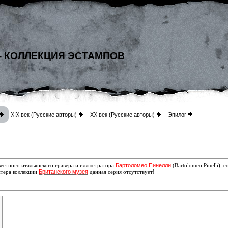
- КОЛЛЕКЦИЯ ЭСТАМПОВ
XIX век (Русские авторы)
XX век (Русские авторы)
Эпилог
Бартоломео Пинелли
естного итальянского гравёра и иллюстратора
(Bartolomeo Pinelli),
Британского музея
стера коллекции
данная серия отсутствует!