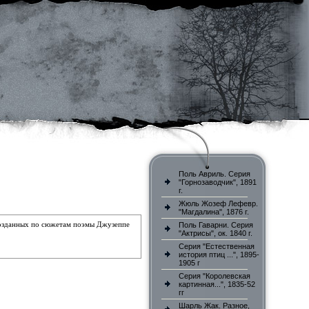
Поль Авриль. Серия
"Горнозаводчик", 1891
г.
Жюль Жозеф Лефевр.
"Магдалина", 1876 г.
 созданных по сюжетам поэмы Джузеппе
Поль Гаварни. Серия
"Актрисы", ок. 1840 г.
Серия "Естественная
история птиц ...", 1895-
1905 г
Серия "Королевская
картинная...", 1835-52
гг
Шарль Жак. Разное,