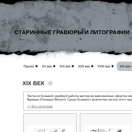
СТАРИННЫЕ ГРАВЮРЫ И ЛИТОГРАФИИ 
Пролог
XV век
XVI век
XVII век
XVIII век
XIX век
XIX ВЕК
Листы из большой серийной работы мастерски выполненных офортов изв
Бернери (Giuseppe Berneri). Среди большого количества листов этого ма
<< Все категории