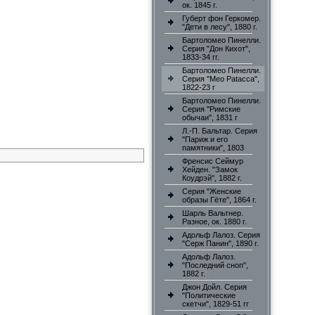
ок. 1845 г.
Губерт фон Геркомер.
"Дети в лесу", 1880 г.
Бартоломео Пинелли.
Серия "Дон Кихот",
1833-34 гг.
Бартоломео Пинелли.
Серия "Meo Patacca",
1822-23 г
Бартоломео Пинелли.
Серия "Римские
обычаи", 1831 г
Л.-П. Бальтар. Серия
"Париж и его
памятники", 1803
Френсис Сеймур
Хейден. "Замок
Коудрэй", 1882 г.
Серия "Женские
образы Гёте", 1864 г.
Шарль Вальтнер.
Разное, ок. 1880 г.
Адольф Лалоз. Серия
"Серж Панин", 1890 г.
Адольф Лалоз.
"Последний сноп",
1882 г.
Джон Дойл. Серия
"Политические
скетчи", 1829-51 гг