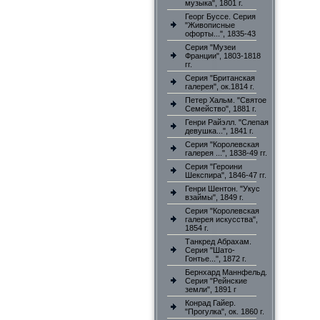
музыка", 1801 г.
Георг Буссе. Серия
"Живописные
офорты...", 1835-43
Серия "Музеи
Франции", 1803-1818
гг.
Серия "Британская
галерея", ок.1814 г.
Петер Хальм. "Святое
Семейство", 1881 г.
Генри Райэлл. "Слепая
девушка...", 1841 г.
Серия "Королевская
галерея ...", 1838-49 гг.
Серия "Героини
Шекспира", 1846-47 гг.
Генри Шентон. "Укус
взаймы", 1849 г.
Серия "Королевская
галерея искусства",
1854 г.
Танкред Абрахам.
Серия "Шато-
Гонтье...", 1872 г.
Бернхард Маннфельд.
Серия "Рейнские
земли", 1891 г
Конрад Гайер.
"Прогулка", ок. 1860 г.