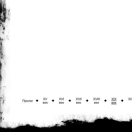
XV
XVI
XVII
XVIII
XIX
XI
Пролог
век
век
век
век
век