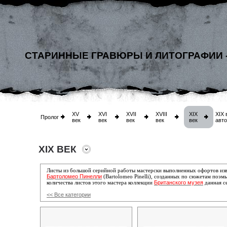
СТАРИННЫЕ ГРАВЮРЫ И ЛИТОГРАФИИ 
XV
XVI
XVII
XVIII
XIX
XIX 
Пролог
век
век
век
век
век
авт
XIX ВЕК
Листы из большой серийной работы мастерски выполненных офортов изв
Бартоломео Пинелли
(Bartolomeo Pinelli), созданных по сюжетам поэм
Британского музея
количества листов этого мастера коллекции
данная с
<< Все категории