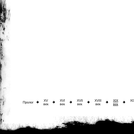
XV
XVI
XVII
XVIII
XIX
XI
Пролог
век
век
век
век
век