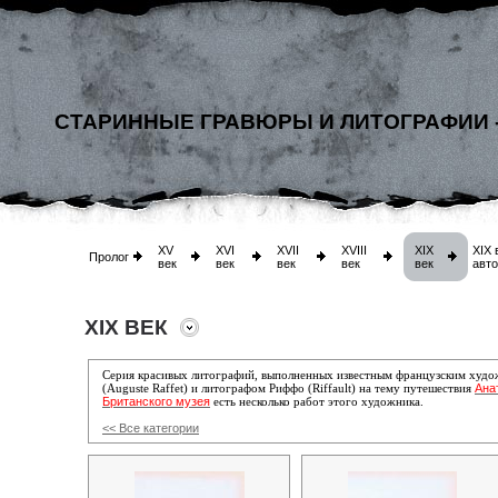
СТАРИННЫЕ ГРАВЮРЫ И ЛИТОГРАФИИ 
XV
XVI
XVII
XVIII
XIX
XIX 
Пролог
век
век
век
век
век
авт
XIX ВЕК
Серия красивых литографий, выполненных известным французским худо
Ана
(Auguste Raffet) и литографом
Риффо (Riffault)
на тему путешествия
Британского музея
есть несколько работ этого художника.
<< Все категории