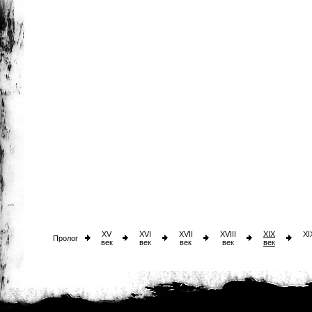
XV
XVI
XVII
XVIII
XIX
XI
Пролог
век
век
век
век
век