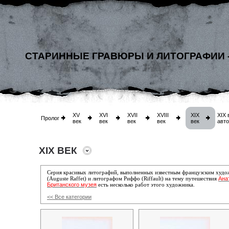
СТАРИННЫЕ ГРАВЮРЫ И ЛИТОГРАФИИ 
XV
XVI
XVII
XVIII
XIX
XIX 
Пролог
век
век
век
век
век
авт
XIX ВЕК
Серия красивых литографий, выполненных известным французским худо
Ана
(Auguste Raffet) и литографом
Риффо (Riffault)
на тему путешествия
Британского музея
есть несколько работ этого художника.
<< Все категории