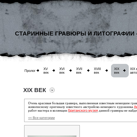
СТАРИННЫЕ ГРАВЮРЫ И ЛИТОГРАФИИ 
XV
XVI
XVII
XVIII
XIX
XIX 
Пролог
век
век
век
век
век
авт
XIX ВЕК
Очень красивая большая гравюра, выполненная известным немецким гр
А
живописному оригиналу известного австрийско-немецкого художника
Британского музея
работ мастера в коллекции
данной гравюры не найде
<< Все категории