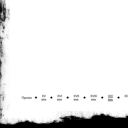
XV
XVI
XVII
XVIII
XIX
XI
Пролог
век
век
век
век
век