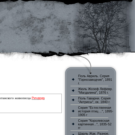
Поль Авриль. Серия
"Горнозаводчик", 1891
г.
Жюль Жозеф Лефевр.
"Магдалина", 1876 г.
Ричарда
итанского живописца
Поль Гаварни. Серия
"Актрисы", ок. 1840 г.
Серия "Естественная
история птиц ...", 1895-
1905 г
Серия "Королевская
картинная...", 1835-52
гг
Шарль Жак. Разное,