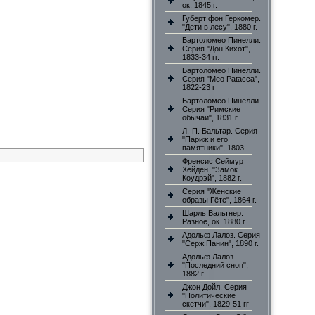
ок. 1845 г.
Губерт фон Геркомер.
"Дети в лесу", 1880 г.
Бартоломео Пинелли.
Серия "Дон Кихот",
1833-34 гг.
Бартоломео Пинелли.
Серия "Meo Patacca",
1822-23 г
Бартоломео Пинелли.
Серия "Римские
обычаи", 1831 г
Л.-П. Бальтар. Серия
"Париж и его
памятники", 1803
Френсис Сеймур
Хейден. "Замок
Коудрэй", 1882 г.
Серия "Женские
образы Гёте", 1864 г.
Шарль Вальтнер.
Разное, ок. 1880 г.
Адольф Лалоз. Серия
"Серж Панин", 1890 г.
Адольф Лалоз.
"Последний сноп",
1882 г.
Джон Дойл. Серия
"Политические
скетчи", 1829-51 гг