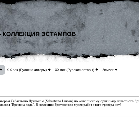
- КОЛЛЕКЦИЯ ЭСТАМПОВ
XIX век (Русские авторы)
XX век (Русские авторы)
Эпилог
авёром Себастьяно Луизоном (Sebastiano Luison) по
живописному оригиналу известного бр
mson) "Времена года". В коллекции Британского музея работ этого гравёра нет!