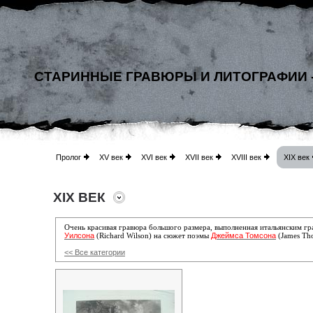
СТАРИННЫЕ ГРАВЮРЫ И ЛИТОГРАФИИ 
Пролог
XV век
XVI век
XVII век
XVIII век
XIX век
XIX ВЕК
Очень красивая гравюра большого размера, выполненная итальянским гр
Уилсона
Джеймса Томсона
(Richard Wilson) на сюжет поэмы
(James Tho
<< Все категории