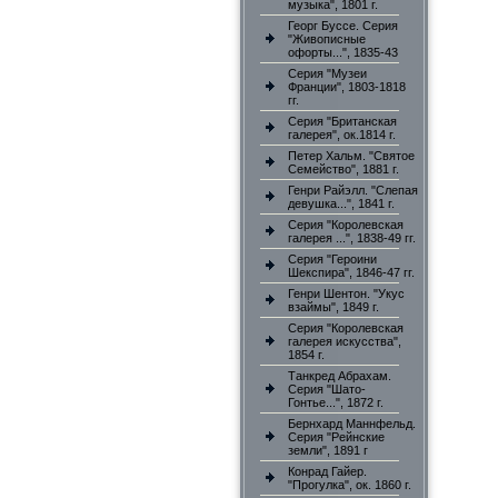
музыка", 1801 г.
Георг Буссе. Серия
"Живописные
офорты...", 1835-43
Серия "Музеи
Франции", 1803-1818
гг.
Серия "Британская
галерея", ок.1814 г.
Петер Хальм. "Святое
Семейство", 1881 г.
Генри Райэлл. "Слепая
девушка...", 1841 г.
Серия "Королевская
галерея ...", 1838-49 гг.
Серия "Героини
Шекспира", 1846-47 гг.
Генри Шентон. "Укус
взаймы", 1849 г.
Серия "Королевская
галерея искусства",
1854 г.
Танкред Абрахам.
Серия "Шато-
Гонтье...", 1872 г.
Бернхард Маннфельд.
Серия "Рейнские
земли", 1891 г
Конрад Гайер.
"Прогулка", ок. 1860 г.