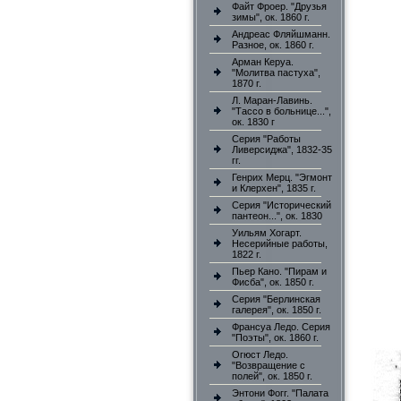
Файт Фроер. "Друзья
зимы", ок. 1860 г.
Андреас Фляйшманн.
Разное, ок. 1860 г.
Арман Керуа.
"Молитва пастуха",
1870 г.
Л. Маран-Лавинь.
"Тассо в больнице...",
ок. 1830 г
Серия "Работы
Ливерсиджа", 1832-35
гг.
Генрих Мерц. "Эгмонт
и Клерхен", 1835 г.
Серия "Исторический
пантеон...", ок. 1830
Уильям Хогарт.
Несерийные работы,
1822 г.
Пьер Кано. "Пирам и
Фисба", ок. 1850 г.
Серия "Берлинская
галерея", ок. 1850 г.
Франсуа Ледо. Серия
"Поэты", ок. 1860 г.
Огюст Ледо.
"Возвращение с
полей", ок. 1850 г.
Энтони Фогг. "Палата