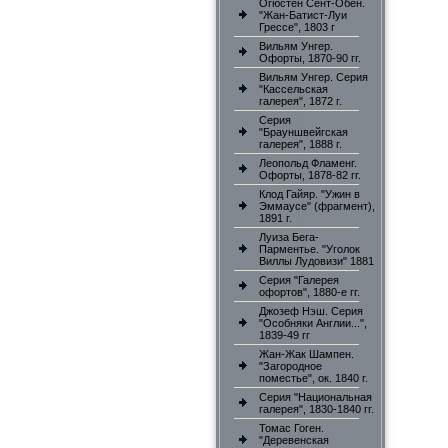
Огюстен Сент-Обен.
"Жан-Батист-Луи
Грессе", 1803 г
Вильям Унгер.
Офорты, 1870-90 гг.
Вильям Унгер. Серия
"Кассельская
галерея", 1872 г.
Серия
"Брауншвейгская
галерея", 1888 г.
Леопольд Фламенг.
Офорты, 1878-82 гг.
Клод Гайяр. "Ужин в
Эммаусе" (фрагмент),
1891 г.
Луиза Бега-
Парментье. "Уголок
Виллы Лудовизи" 1881
Серия "Галерея
офортов", 1880-е гг.
Джозеф Нэш. Серия
"Особняки Англии...",
1839-49 гг
Жан-Жак Шампен.
"Загородное
поместье", ок. 1840 г.
Серия "Национальная
галерея", 1830-1840 гг.
Томас Гоген.
"Деревенская