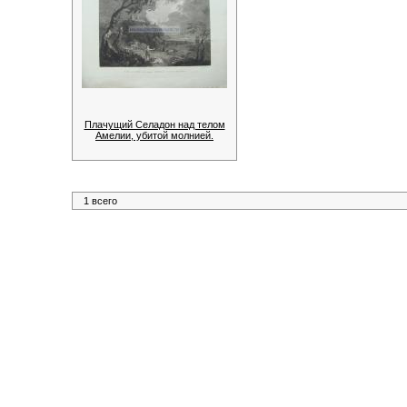
Плачущий Селадон над телом
Амелии, убитой молнией.
1 всего