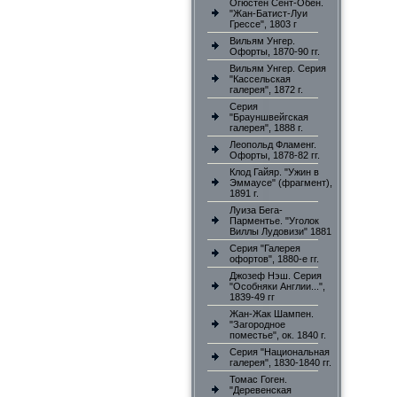
Огюстен Сент-Обен.
"Жан-Батист-Луи
Грессе", 1803 г
Вильям Унгер.
Офорты, 1870-90 гг.
Вильям Унгер. Серия
"Кассельская
галерея", 1872 г.
Серия
"Брауншвейгская
галерея", 1888 г.
Леопольд Фламенг.
Офорты, 1878-82 гг.
Клод Гайяр. "Ужин в
Эммаусе" (фрагмент),
1891 г.
Луиза Бега-
Парментье. "Уголок
Виллы Лудовизи" 1881
Серия "Галерея
офортов", 1880-е гг.
Джозеф Нэш. Серия
"Особняки Англии...",
1839-49 гг
Жан-Жак Шампен.
"Загородное
поместье", ок. 1840 г.
Серия "Национальная
галерея", 1830-1840 гг.
Томас Гоген.
"Деревенская