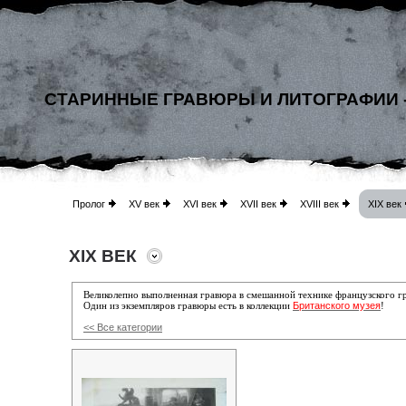
СТАРИННЫЕ ГРАВЮРЫ И ЛИТОГРАФИИ 
Пролог
XV век
XVI век
XVII век
XVIII век
XIX век
XIX ВЕК
Великолепно выполненная гравюра в смешанной технике французского гр
Британского музея
Один из экземпляров гравюры есть в коллекции
!
<< Все категории