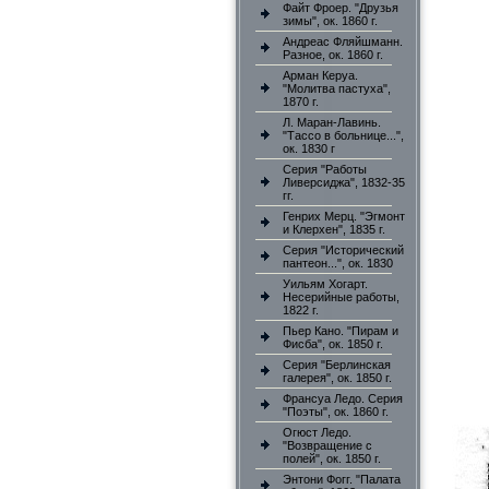
Файт Фроер. "Друзья
зимы", ок. 1860 г.
Андреас Фляйшманн.
Разное, ок. 1860 г.
Арман Керуа.
"Молитва пастуха",
1870 г.
Л. Маран-Лавинь.
"Тассо в больнице...",
ок. 1830 г
Серия "Работы
Ливерсиджа", 1832-35
гг.
Генрих Мерц. "Эгмонт
и Клерхен", 1835 г.
Серия "Исторический
пантеон...", ок. 1830
Уильям Хогарт.
Несерийные работы,
1822 г.
Пьер Кано. "Пирам и
Фисба", ок. 1850 г.
Серия "Берлинская
галерея", ок. 1850 г.
Франсуа Ледо. Серия
"Поэты", ок. 1860 г.
Огюст Ледо.
"Возвращение с
полей", ок. 1850 г.
Энтони Фогг. "Палата