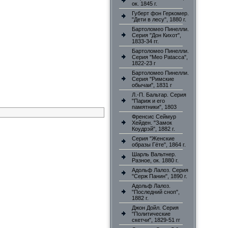
ок. 1845 г.
Губерт фон Геркомер.
"Дети в лесу", 1880 г.
Бартоломео Пинелли.
Серия "Дон Кихот",
1833-34 гг.
Бартоломео Пинелли.
Серия "Meo Patacca",
1822-23 г
Бартоломео Пинелли.
Серия "Римские
обычаи", 1831 г
Л.-П. Бальтар. Серия
"Париж и его
памятники", 1803
Френсис Сеймур
Хейден. "Замок
Коудрэй", 1882 г.
Серия "Женские
образы Гёте", 1864 г.
Шарль Вальтнер.
Разное, ок. 1880 г.
Адольф Лалоз. Серия
"Серж Панин", 1890 г.
Адольф Лалоз.
"Последний сноп",
1882 г.
Джон Дойл. Серия
"Политические
скетчи", 1829-51 гг