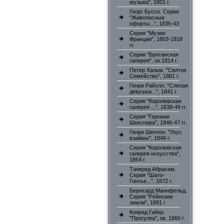
музыка", 1801 г.
Георг Буссе. Серия
"Живописные
офорты...", 1835-43
Серия "Музеи
Франции", 1803-1818
гг.
Серия "Британская
галерея", ок.1814 г.
Петер Хальм. "Святое
Семейство", 1881 г.
Генри Райэлл. "Слепая
девушка...", 1841 г.
Серия "Королевская
галерея ...", 1838-49 гг.
Серия "Героини
Шекспира", 1846-47 гг.
Генри Шентон. "Укус
взаймы", 1849 г.
Серия "Королевская
галерея искусства",
1854 г.
Танкред Абрахам.
Серия "Шато-
Гонтье...", 1872 г.
Бернхард Маннфельд.
Серия "Рейнские
земли", 1891 г
Конрад Гайер.
"Прогулка", ок. 1860 г.