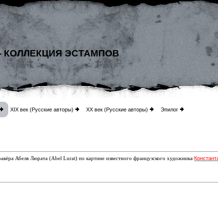
- КОЛЛЕКЦИЯ ЭСТАМПОВ
XIX век (Русские авторы)
XX век (Русские авторы)
Эпилог
Констант
авёра Абеля Люрата (Abel Lurat) по
картине известного французского художника