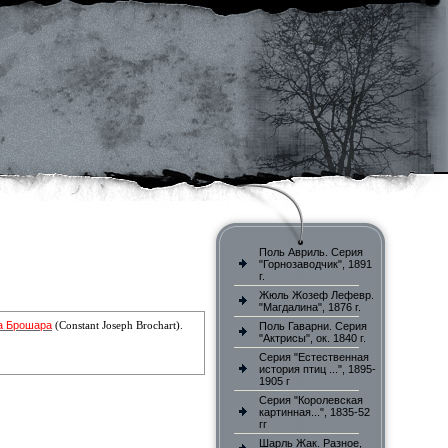
Поль Авриль. Серия
"Горнозаводчик", 1891
г.
Жюль Жозеф Лефевр.
"Магдалина", 1876 г.
а Брошара
(Constant Joseph Brochart).
Поль Гаварни. Серия
"Актрисы", ок. 1840 г.
Серия "Естественная
история птиц ...", 1895-
1905 г
Серия "Королевская
картинная...", 1835-52
гг
Шарль Жак. Разное,