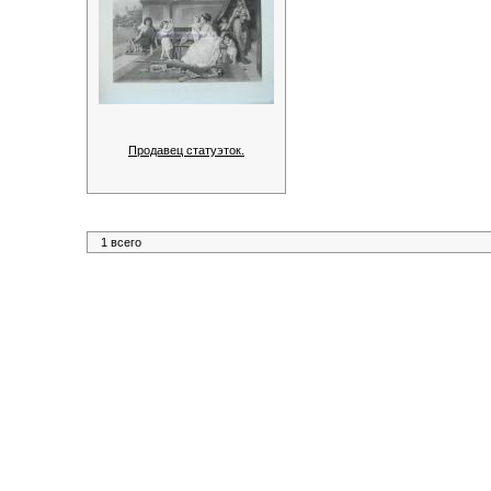
Продавец статуэток.
1 всего