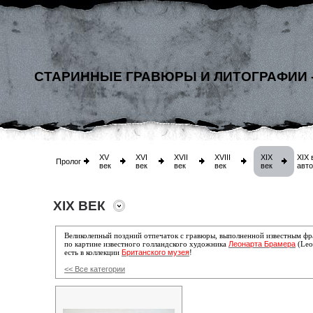
СТАРИННЫЕ ГРАВЮРЫ И ЛИТОГРАФИИ 
XV
XVI
XVII
XVIII
XIX
XIX 
Пролог
век
век
век
век
век
авт
XIX ВЕК
Великолепный поздний отпечаток с гравюры, выполненной известным ф
Леонарта Брамера
по
картине известного голландского
художника
(Leo
Британского музея
есть в коллекции
!
<< Все категории