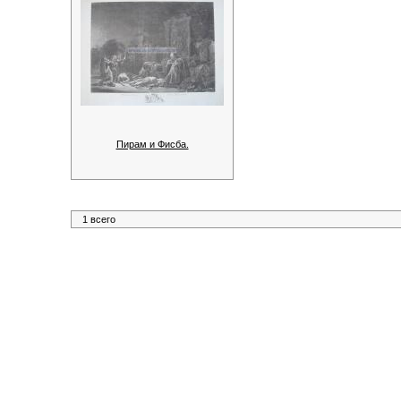
Пирам и Фисба.
1 всего