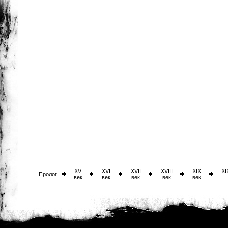
XV
XVI
XVII
XVIII
XIX
XI
Пролог
век
век
век
век
век