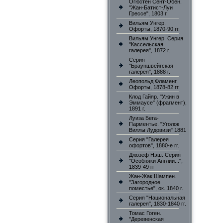
Огюстен Сент-Обен.
"Жан-Батист-Луи
Грессе", 1803 г
Вильям Унгер.
Офорты, 1870-90 гг.
Вильям Унгер. Серия
"Кассельская
галерея", 1872 г.
Серия
"Брауншвейгская
галерея", 1888 г.
Леопольд Фламенг.
Офорты, 1878-82 гг.
Клод Гайяр. "Ужин в
Эммаусе" (фрагмент),
1891 г.
Луиза Бега-
Парментье. "Уголок
Виллы Лудовизи" 1881
Серия "Галерея
офортов", 1880-е гг.
Джозеф Нэш. Серия
"Особняки Англии...",
1839-49 гг
Жан-Жак Шампен.
"Загородное
поместье", ок. 1840 г.
Серия "Национальная
галерея", 1830-1840 гг.
Томас Гоген.
"Деревенская