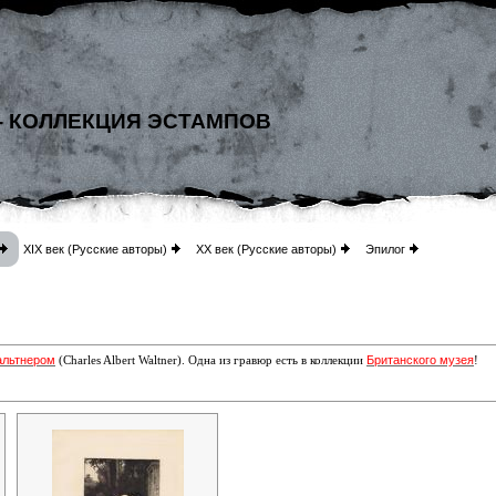
- КОЛЛЕКЦИЯ ЭСТАМПОВ
XIX век (Русские авторы)
XX век (Русские авторы)
Эпилог
альтнером
Британского музея
(Charles Albert Waltner
)
.
Одна из гравюр есть в коллекции
!