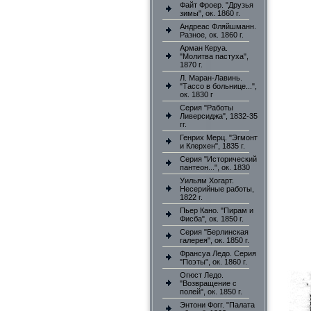
Файт Фроер. "Друзья
зимы", ок. 1860 г.
Андреас Фляйшманн.
Разное, ок. 1860 г.
Арман Керуа.
"Молитва пастуха",
1870 г.
Л. Маран-Лавинь.
"Тассо в больнице...",
ок. 1830 г
Серия "Работы
Ливерсиджа", 1832-35
гг.
Генрих Мерц. "Эгмонт
и Клерхен", 1835 г.
Серия "Исторический
пантеон...", ок. 1830
Уильям Хогарт.
Несерийные работы,
1822 г.
Пьер Кано. "Пирам и
Фисба", ок. 1850 г.
Серия "Берлинская
галерея", ок. 1850 г.
Франсуа Ледо. Серия
"Поэты", ок. 1860 г.
Огюст Ледо.
"Возвращение с
полей", ок. 1850 г.
Энтони Фогг. "Палата