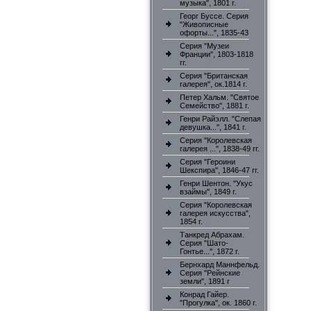
музыка", 1801 г.
Георг Буссе. Серия
"Живописные
офорты...", 1835-43
Серия "Музеи
Франции", 1803-1818
гг.
Серия "Британская
галерея", ок.1814 г.
Петер Хальм. "Святое
Семейство", 1881 г.
Генри Райэлл. "Слепая
девушка...", 1841 г.
Серия "Королевская
галерея ...", 1838-49 гг.
Серия "Героини
Шекспира", 1846-47 гг.
Генри Шентон. "Укус
взаймы", 1849 г.
Серия "Королевская
галерея искусства",
1854 г.
Танкред Абрахам.
Серия "Шато-
Гонтье...", 1872 г.
Бернхард Маннфельд.
Серия "Рейнские
земли", 1891 г
Конрад Гайер.
"Прогулка", ок. 1860 г.