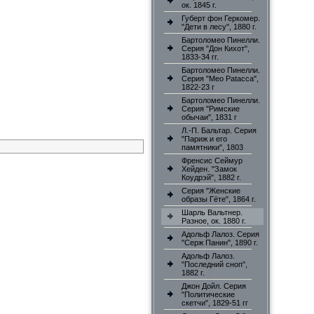
ок. 1845 г.
Губерт фон Геркомер.
"Дети в лесу", 1880 г.
Бартоломео Пинелли.
Серия "Дон Кихот",
1833-34 гг.
Бартоломео Пинелли.
Серия "Meo Patacca",
1822-23 г
Бартоломео Пинелли.
Серия "Римские
обычаи", 1831 г
Л.-П. Бальтар. Серия
"Париж и его
памятники", 1803
Френсис Сеймур
Хейден. "Замок
Коудрэй", 1882 г.
Серия "Женские
образы Гёте", 1864 г.
Шарль Вальтнер.
Разное, ок. 1880 г.
Адольф Лалоз. Серия
"Серж Панин", 1890 г.
Адольф Лалоз.
"Последний сноп",
1882 г.
Джон Дойл. Серия
"Политические
скетчи", 1829-51 гг