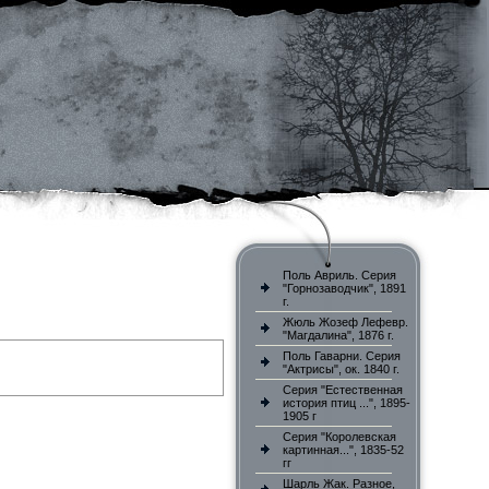
Поль Авриль. Серия
"Горнозаводчик", 1891
г.
Жюль Жозеф Лефевр.
"Магдалина", 1876 г.
Поль Гаварни. Серия
"Актрисы", ок. 1840 г.
Серия "Естественная
история птиц ...", 1895-
1905 г
Серия "Королевская
картинная...", 1835-52
гг
Шарль Жак. Разное,