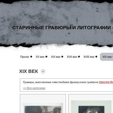
СТАРИННЫЕ ГРАВЮРЫ И ЛИТОГРАФИИ 
Пролог
XV век
XVI век
XVII век
XVIII век
XIX век
XIX ВЕК
Шарлем В
Гравюры, выполненные известнейшим французским гравёром
<< Все категории