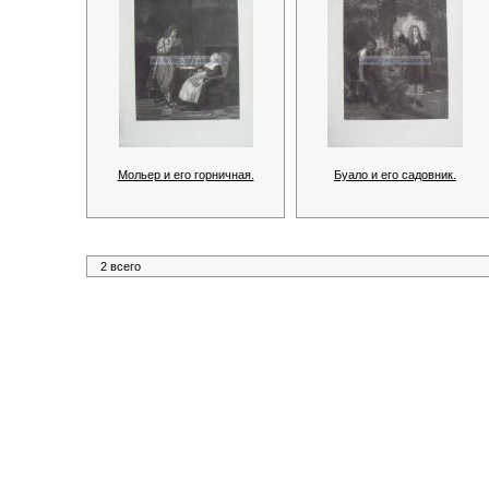
Мольер и его горничная.
Буало и его садовник.
2 всего