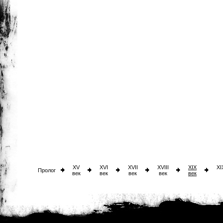
XV
XVI
XVII
XVIII
XIX
XI
Пролог
век
век
век
век
век