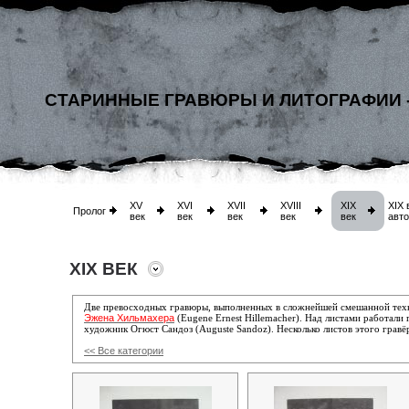
СТАРИННЫЕ ГРАВЮРЫ И ЛИТОГРАФИИ 
XV
XVI
XVII
XVIII
XIX
XIX 
Пролог
век
век
век
век
век
авт
XIX ВЕК
Две превосходных гравюры, выполненных в сложнейшей смешанной тех
Эжена Хильмахера
(Eugene Ernest Hillemacher). Над листами работали 
художник Огюст Сандоз (Auguste Sandoz). Несколько листов этого гравё
<< Все категории