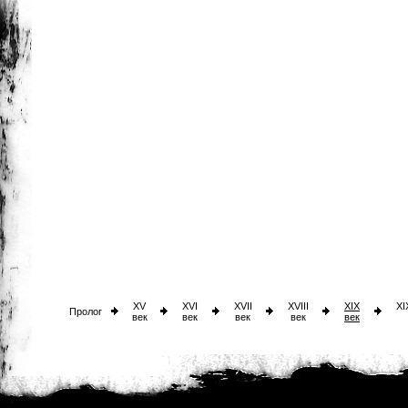
XV
XVI
XVII
XVIII
XIX
XI
Пролог
век
век
век
век
век