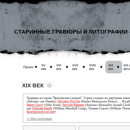
СТАРИННЫЕ ГРАВЮРЫ И ЛИТОГРАФИИ 
XV
XVI
XVII
XVIII
XIX
XIX 
Пролог
век
век
век
век
век
авт
XIX ВЕК
Гравюры из серии "Британская галерея". Серия создана по картинам таки
Паулюс Поттер
(Adriaen van Ostade),
(Paulus Pieterszoon Potter),...
. В ра
Джон Скотт
Антуан Кардон
(John Scott),
(Antoine-Alexandre-Joseph Cardo
Уильям Крейг
как
(William Marshall Craig), Уильям Стратт (William Thoma
Британского музея
!
<< Все категории