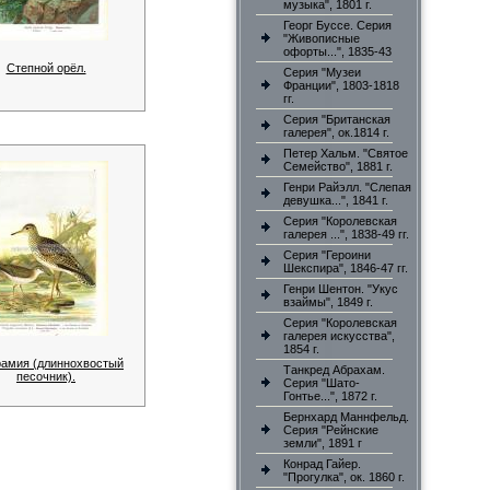
музыка", 1801 г.
Георг Буссе. Серия
"Живописные
офорты...", 1835-43
Степной орёл.
Серия "Музеи
Франции", 1803-1818
гг.
Серия "Британская
галерея", ок.1814 г.
Петер Хальм. "Святое
Семейство", 1881 г.
Генри Райэлл. "Слепая
девушка...", 1841 г.
Серия "Королевская
галерея ...", 1838-49 гг.
Серия "Героини
Шекспира", 1846-47 гг.
Генри Шентон. "Укус
взаймы", 1849 г.
Серия "Королевская
галерея искусства",
1854 г.
рамия (длиннохвостый
Танкред Абрахам.
песочник).
Серия "Шато-
Гонтье...", 1872 г.
Бернхард Маннфельд.
Серия "Рейнские
земли", 1891 г
Конрад Гайер.
"Прогулка", ок. 1860 г.