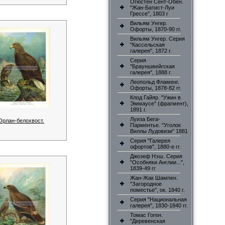
Огюстен Сент-Обен.
"Жан-Батист-Луи
Грессе", 1803 г
Вильям Унгер.
Офорты, 1870-90 гг.
Вильям Унгер. Серия
"Кассельская
галерея", 1872 г.
Серия
"Брауншвейгская
галерея", 1888 г.
Леопольд Фламенг.
Офорты, 1878-82 гг.
Клод Гайяр. "Ужин в
Эммаусе" (фрагмент),
1891 г.
Луиза Бега-
Орлан-белохвост.
Парментье. "Уголок
Виллы Лудовизи" 1881
Серия "Галерея
офортов", 1880-е гг.
Джозеф Нэш. Серия
"Особняки Англии...",
1839-49 гг
Жан-Жак Шампен.
"Загородное
поместье", ок. 1840 г.
Серия "Национальная
галерея", 1830-1840 гг.
Томас Гоген.
"Деревенская