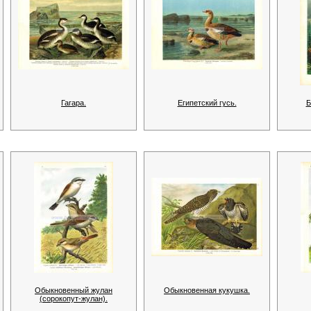
Гагара.
Египетский гусь.
Б
Обыкновенный жулан
Обыкновенная кукушка.
(сорокопут-жулан).