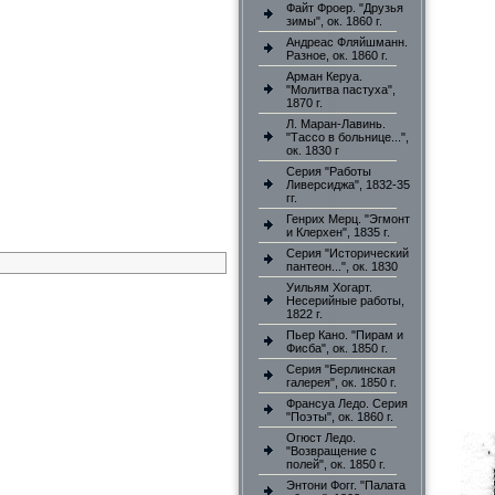
Файт Фроер. "Друзья
зимы", ок. 1860 г.
Андреас Фляйшманн.
Разное, ок. 1860 г.
Арман Керуа.
"Молитва пастуха",
1870 г.
Л. Маран-Лавинь.
"Тассо в больнице...",
ок. 1830 г
Серия "Работы
Ливерсиджа", 1832-35
гг.
Генрих Мерц. "Эгмонт
и Клерхен", 1835 г.
Серия "Исторический
пантеон...", ок. 1830
Уильям Хогарт.
Несерийные работы,
1822 г.
Пьер Кано. "Пирам и
Фисба", ок. 1850 г.
Серия "Берлинская
галерея", ок. 1850 г.
Франсуа Ледо. Серия
"Поэты", ок. 1860 г.
Огюст Ледо.
"Возвращение с
полей", ок. 1850 г.
Энтони Фогг. "Палата