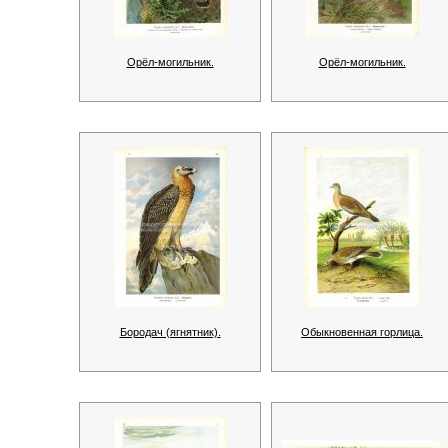
Орёл-могильник.
Орёл-могильник.
Бородач (ягнятник).
Обыкновенная горлица.