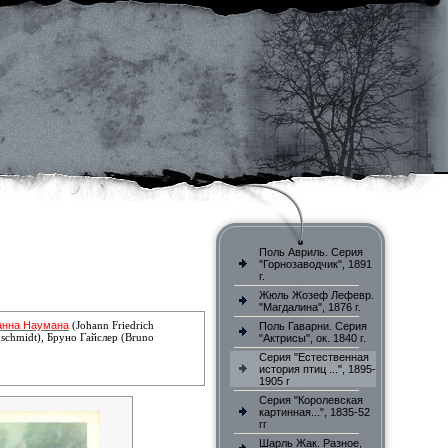
Поль Авриль. Серия
"Горнозаводчик", 1891
г.
Жюль Жозеф Лефевр.
"Магдалина", 1876 г.
анна Наумана
(Johann Friedrich
Поль Гаварни. Серия
nschmidt),
Бруно Гайслер (Bruno
"Актрисы", ок. 1840 г.
Серия "Естественная
история птиц ...", 1895-
1905 г
Серия "Королевская
картинная...", 1835-52
гг
Шарль Жак. Разное,