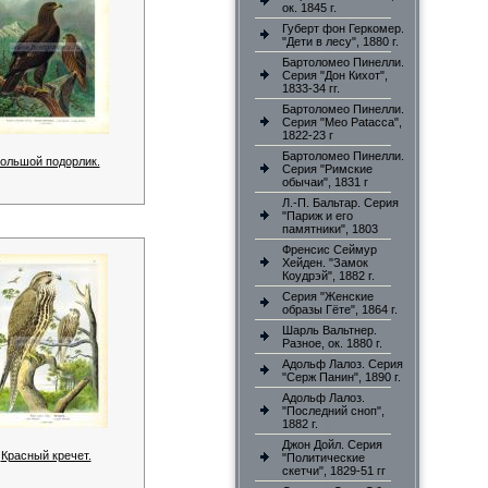
ок. 1845 г.
Губерт фон Геркомер.
"Дети в лесу", 1880 г.
Бартоломео Пинелли.
Серия "Дон Кихот",
1833-34 гг.
Бартоломео Пинелли.
Серия "Meo Patacca",
1822-23 г
Бартоломео Пинелли.
ольшой подорлик.
Серия "Римские
обычаи", 1831 г
Л.-П. Бальтар. Серия
"Париж и его
памятники", 1803
Френсис Сеймур
Хейден. "Замок
Коудрэй", 1882 г.
Серия "Женские
образы Гёте", 1864 г.
Шарль Вальтнер.
Разное, ок. 1880 г.
Адольф Лалоз. Серия
"Серж Панин", 1890 г.
Адольф Лалоз.
"Последний сноп",
1882 г.
Джон Дойл. Серия
Красный кречет.
"Политические
скетчи", 1829-51 гг