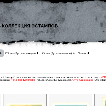
- КОЛЛЕКЦИЯ ЭСТАМПОВ
XIX век (Русские авторы)
XX век (Русские авторы)
Эпилог
Иог
ной Европы", выполненных по гравюрам и рисункам известного немецкого орнитолога
Йоханнес Кёлеманс
графы как
(Johannes Gerardus Keulemans),
Отто Кляйншмидт
(Otto Klei