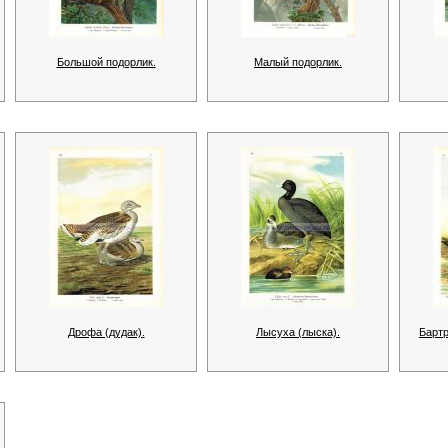
Большой подорлик.
Малый подорлик.
Дрофа (дудак).
Лысуха (лыска).
Барт