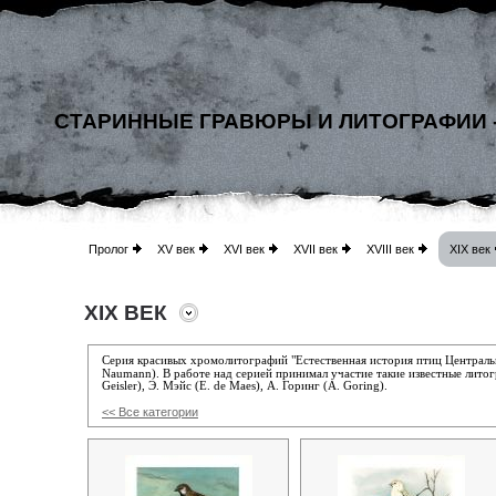
СТАРИННЫЕ ГРАВЮРЫ И ЛИТОГРАФИИ 
Пролог
XV век
XVI век
XVII век
XVIII век
XIX век
XIX ВЕК
Серия красивых хромолитографий "Естественная история птиц Централь
Naumann).
В работе над серией принимал участие такие известные лито
Geisler), Э. Мэйс (E. de Maes), А. Горинг (A. Goring).
<< Все категории