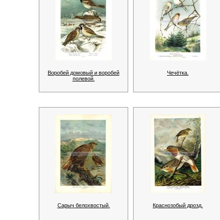
Воробей домовый и воробей
Чечётка.
полевой.
Сарыч белохвостый.
Краснозобый дрозд.