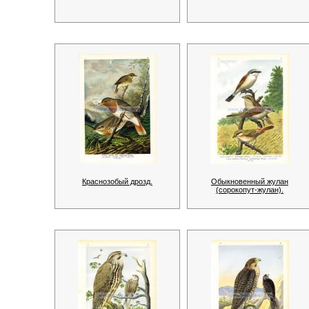
Краснозобый дрозд.
Обыкновенный жулан
(сорокопут-жулан).