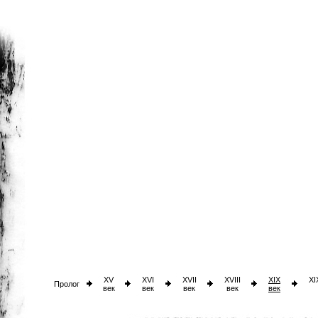
XV
XVI
XVII
XVIII
XIX
XI
Пролог
век
век
век
век
век