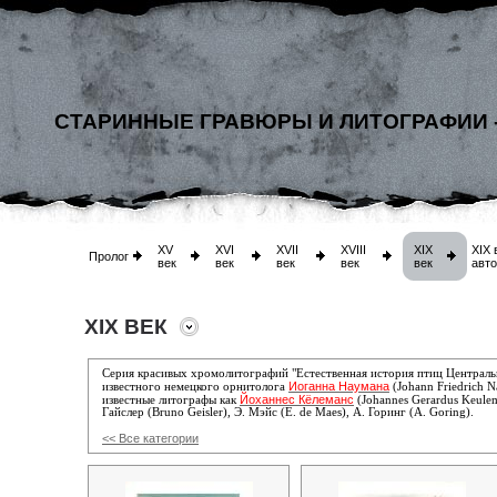
СТАРИННЫЕ ГРАВЮРЫ И ЛИТОГРАФИИ 
XV
XVI
XVII
XVIII
XIX
XIX 
Пролог
век
век
век
век
век
авт
XIX ВЕК
Серия красивых хромолитографий "Естественная история птиц Централ
Иоганна Наумана
известного немецкого орнитолога
(Johann Friedrich 
Йоханнес Кёлеманс
известные литографы как
(Johannes Gerardus Keule
Гайслер (Bruno Geisler), Э. Мэйс (E. de Maes), А. Горинг (A. Goring).
<< Все категории