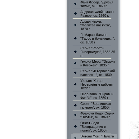
Файт Фроер. "Друзья
зимы", ок. 1860 г.
Андреас Фляйшманн.
Разное, ок. 1860 г.
Арман Керуа.
"Молитва пастуха",
1870 г.
Л. Маран-Лавинь.
"Тассо в больнице...",
ок. 1830 г
Серия "Работы
Ливерсиджа", 1832-35
гг.
Генрих Мерц. "Эгмонт
и Клерхен", 1835 г.
Серия "Исторический
пантеон...", ок. 1830
Уильям Хогарт.
Несерийные работы,
1822 г.
Пьер Кано. "Пирам и
Фисба", ок. 1850 г.
Серия "Берлинская
галерея", ок. 1850 г.
Франсуа Ледо. Серия
"Поэты", ок. 1860 г.
Огюст Ледо.
"Возвращение с
полей", ок. 1850 г.
Энтони Фогг. "Палата