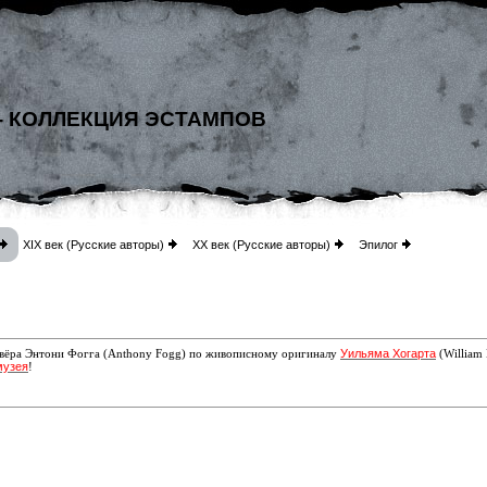
- КОЛЛЕКЦИЯ ЭСТАМПОВ
XIX век (Русские авторы)
XX век (Русские авторы)
Эпилог
Уильяма Хогарта
авёра Энтони Фогга (Anthony Fogg) по
живописному оригиналу
(William
музея
!