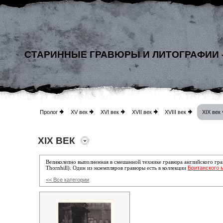
СТАРИННЫЕ ГРАВЮРЫ И ЛИТОГРАФИИ 
Пролог
XV век
XVI век
XVII век
XVIII век
XIX век
XIX ВЕК
Великолепно выполненная в смешанной технике гравюра английского гр
Британского 
Thornhill).
Один из экземпляров гравюры есть в коллекции
<< Все категории