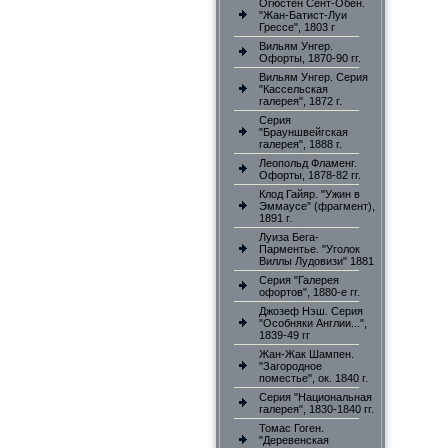
Огюстен Сент-Обен.
"Жан-Батист-Луи
Грессе", 1803 г
Вильям Унгер.
Офорты, 1870-90 гг.
Вильям Унгер. Серия
"Кассельская
галерея", 1872 г.
Серия
"Брауншвейгская
галерея", 1888 г.
Леопольд Фламенг.
Офорты, 1878-82 гг.
Клод Гайяр. "Ужин в
Эммаусе" (фрагмент),
1891 г.
Луиза Бега-
Парментье. "Уголок
Виллы Лудовизи" 1881
Серия "Галерея
офортов", 1880-е гг.
Джозеф Нэш. Серия
"Особняки Англии...",
1839-49 гг
Жан-Жак Шампен.
"Загородное
поместье", ок. 1840 г.
Серия "Национальная
галерея", 1830-1840 гг.
Томас Гоген.
"Деревенская