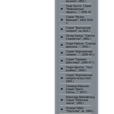
музыка", 1801 г.
Георг Буссе. Серия
"Живописные
офорты...", 1835-43
Серия "Музеи
Франции", 1803-1818
гг.
Серия "Британская
галерея", ок.1814 г.
Петер Хальм. "Святое
Семейство", 1881 г.
Генри Райэлл. "Слепая
девушка...", 1841 г.
Серия "Королевская
галерея ...", 1838-49 гг.
Серия "Героини
Шекспира", 1846-47 гг.
Генри Шентон. "Укус
взаймы", 1849 г.
Серия "Королевская
галерея искусства",
1854 г.
Танкред Абрахам.
Серия "Шато-
Гонтье...", 1872 г.
Бернхард Маннфельд.
Серия "Рейнские
земли", 1891 г
Конрад Гайер.
"Прогулка", ок. 1860 г.