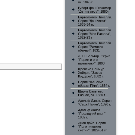
ок. 1845 г.
Губерт фон Геркомер.
"Дети в лесу", 1880 г.
Бартоломео Пинелли.
Серия "Дон Кихот",
1833-34 гг.
Бартоломео Пинелли.
Серия "Meo Patacca",
1822-23 г
Бартоломео Пинелли.
Серия "Римские
обычаи", 1831 г
Л.-П. Бальтар. Серия
"Париж и его
памятники", 1803
Френсис Сеймур
Хейден. "Замок
Коудрэй", 1882 г.
Серия "Женские
образы Гёте", 1864 г.
Шарль Вальтнер.
Разное, ок. 1880 г.
Адольф Лалоз. Серия
"Серж Панин", 1890 г.
Адольф Лалоз.
"Последний сноп",
1882 г.
Джон Дойл. Серия
"Политические
скетчи", 1829-51 гг