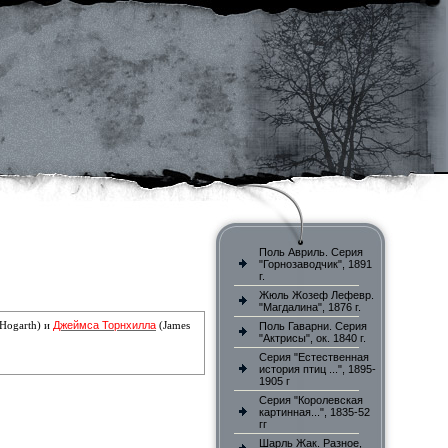
Поль Авриль. Серия
"Горнозаводчик", 1891
г.
Жюль Жозеф Лефевр.
"Магдалина", 1876 г.
Джеймса Торнхилла
 Hogarth) и
(James
Поль Гаварни. Серия
"Актрисы", ок. 1840 г.
Серия "Естественная
история птиц ...", 1895-
1905 г
Серия "Королевская
картинная...", 1835-52
гг
Шарль Жак. Разное,