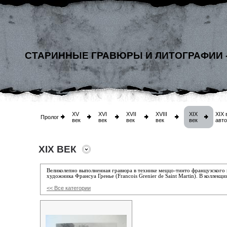
СТАРИННЫЕ ГРАВЮРЫ И ЛИТОГРАФИИ 
XV
XVI
XVII
XVIII
XIX
XIX 
Пролог
век
век
век
век
век
авт
XIX ВЕК
Великолепно выполненная гравюра в технике меццо-тинто французского
художника Франсуа Гренье (Francois Grenier de Saint Martin). В коллекц
<< Все категории