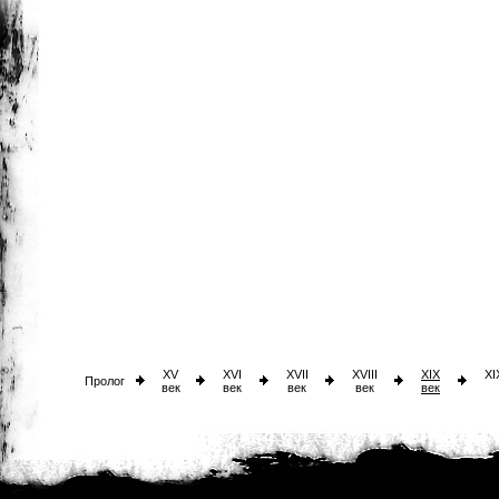
XV
XVI
XVII
XVIII
XIX
XI
Пролог
век
век
век
век
век