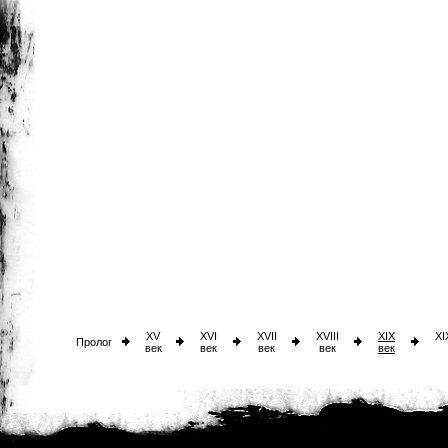
XV
XVI
XVII
XVIII
XIX
XI
Пролог
век
век
век
век
век