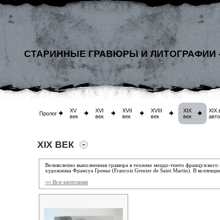
СТАРИННЫЕ ГРАВЮРЫ И ЛИТОГРАФИИ 
XV
XVI
XVII
XVIII
XIX
XIX 
Пролог
век
век
век
век
век
авт
XIX ВЕК
Великолепно выполненная гравюра в технике меццо-тинто французского
художника Франсуа Гренье (Francois Grenier de Saint Martin). В коллекц
<< Все категории