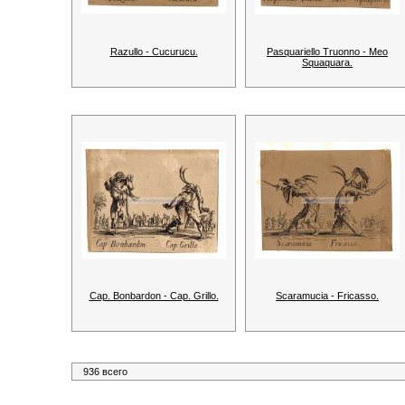
Razullo - Cucurucu.
Pasquariello Truonno - Meo
Squaquara.
Cap. Bonbardon - Cap. Grillo.
Scaramucia - Fricasso.
936 всего