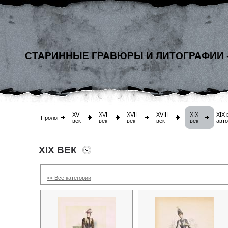
СТАРИННЫЕ ГРАВЮРЫ И ЛИТОГРАФИИ 
XV
XVI
XVII
XVIII
XIX
XIX 
Пролог
век
век
век
век
век
авт
XIX ВЕК
<< Все категории