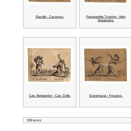
Razullo - Cucurucu.
Pasquariello Truonno - Meo
Squaquara.
Cap. Bonbardon - Cap. Grillo.
Scaramucia - Fricasso.
936 всего