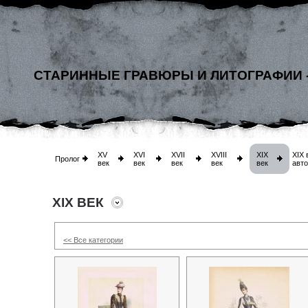
СТАРИННЫЕ ГРАВЮРЫ И ЛИТОГРАФИИ 
XV
XVI
XVII
XVIII
XIX
XIX 
Пролог
век
век
век
век
век
авт
XIX ВЕК
<< Все категории