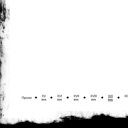
XV
XVI
XVII
XVIII
XIX
XI
Пролог
век
век
век
век
век