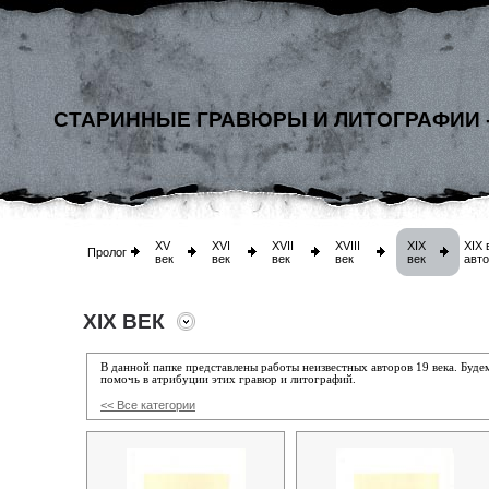
СТАРИННЫЕ ГРАВЮРЫ И ЛИТОГРАФИИ 
XV
XVI
XVII
XVIII
XIX
XIX 
Пролог
век
век
век
век
век
авт
XIX ВЕК
В данной папке представлены работы неизвестных авторов 19 века. Буд
помочь в атрибуции этих гравюр и литографий.
<< Все категории