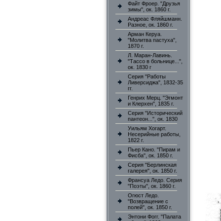
Файт Фроер. "Друзья
зимы", ок. 1860 г.
Андреас Фляйшманн.
Разное, ок. 1860 г.
Арман Керуа.
"Молитва пастуха",
1870 г.
Л. Маран-Лавинь.
"Тассо в больнице...",
ок. 1830 г
Серия "Работы
Ливерсиджа", 1832-35
гг.
Генрих Мерц. "Эгмонт
и Клерхен", 1835 г.
Серия "Исторический
пантеон...", ок. 1830
Уильям Хогарт.
Несерийные работы,
1822 г.
Пьер Кано. "Пирам и
Фисба", ок. 1850 г.
Серия "Берлинская
галерея", ок. 1850 г.
Франсуа Ледо. Серия
"Поэты", ок. 1860 г.
Огюст Ледо.
"Возвращение с
полей", ок. 1850 г.
Энтони Фогг. "Палата