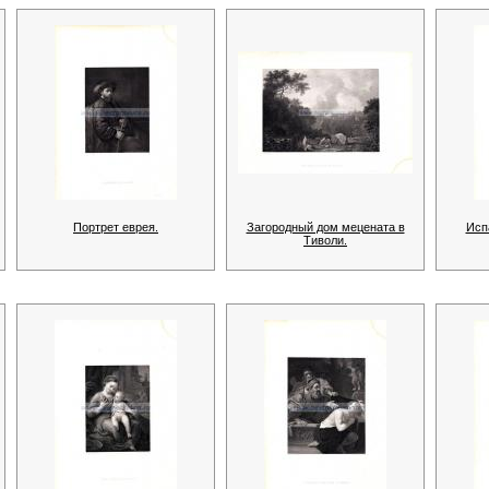
Портрет еврея.
Загородный дом мецената в
Исп
Тиволи.