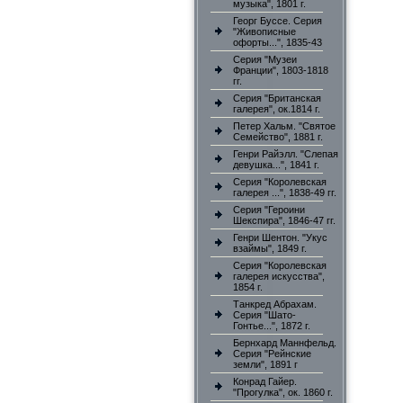
музыка", 1801 г.
Георг Буссе. Серия
"Живописные
офорты...", 1835-43
Серия "Музеи
Франции", 1803-1818
гг.
Серия "Британская
галерея", ок.1814 г.
Петер Хальм. "Святое
Семейство", 1881 г.
Генри Райэлл. "Слепая
девушка...", 1841 г.
Серия "Королевская
галерея ...", 1838-49 гг.
Серия "Героини
Шекспира", 1846-47 гг.
Генри Шентон. "Укус
взаймы", 1849 г.
Серия "Королевская
галерея искусства",
1854 г.
Танкред Абрахам.
Серия "Шато-
Гонтье...", 1872 г.
Бернхард Маннфельд.
Серия "Рейнские
земли", 1891 г
Конрад Гайер.
"Прогулка", ок. 1860 г.