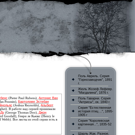
Поль Авриль. Серия
"Горнозаводчик", 1891
г.
Жюль Жозеф Лефевр.
"Магдалина", 1876 г.
убенс
Антонис Ван
(Pieter Paul Rubens),
Поль Гаварни. Серия
Бартоломе Эстебан
las Poussin),
"Актрисы", ок. 1840 г.
йнольдс
Альберт
(Joshua Reynolds),
Серия "Естественная
ghet). В работе над серией принимали
история птиц ...", 1895-
 Ду
Джон
(George Thomas Doo),
1905 г
d Goodall), Генри ле Кьюкс (Henry le
d Webb)
. Все листы из этой серии есть в
Серия "Королевская
картинная...", 1835-52
гг
Шарль Жак. Разное,