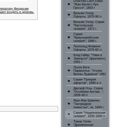
Огюстен Сент-Обен.
"Жан-Батист-Луи
Грессе", 1803 г
ператору Феодосию
ают входить в церковь.
Вильям Унгер.
Офорты, 1870-90 гг.
Вильям Унгер. Серия
"Кассельская
галерея", 1872 г.
Серия
"Брауншвейгская
галерея", 1888 г.
Леопольд Фламенг.
Офорты, 1878-82 гг.
Клод Гайяр. "Ужин в
Эммаусе" (фрагмент),
1891 г.
Луиза Бега-
Парментье. "Уголок
Виллы Лудовизи" 1881
Серия "Галерея
офортов", 1880-е гг.
Джозеф Нэш. Серия
"Особняки Англии...",
1839-49 гг
Жан-Жак Шампен.
"Загородное
поместье", ок. 1840 г.
Серия "Национальная
галерея", 1830-1840 гг.
Томас Гоген.
"Деревенская