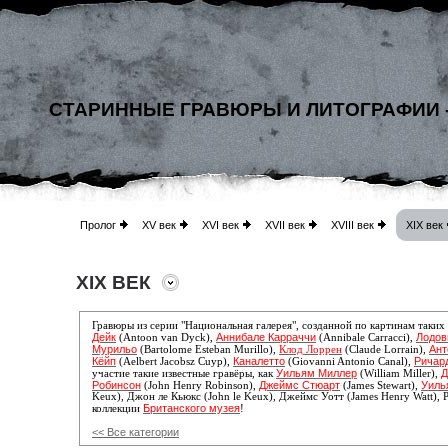
СТАРИННЫЕ ГРАВЮРЫ И ЛИТОГРАФИИ 
Пролог
XV век
XVI век
XVII век
XVIII век
XIX век
XIX ВЕК
Гравюры из серии "Национальная галерея", созданной по картинам таких
Дейк
Аннибале Карраччи
Лодов
(Antoon van Dyck),
(Annibale Carracci),
Мурильо
Ант
(Bartolome Esteban Murillo),
Клод Лоррен
(Claude Lorrain),
Кёйп
Каналетто
Ричар
(Aelbert Jacobsz Cuyp),
(Giovanni Antonio Canal),
Уильям Миллер
Д
участие такие известные гравёры, как
(William Miller),
Робинсон
Джеймс Стюарт
Уиль
(John Henry Robinson),
(James Stewart),
Keux), Джон ле Кьюкс (John le Keux), Джеймс Уотт (James Henry Watt), 
Британского музея
коллекции
!
<< Все категории