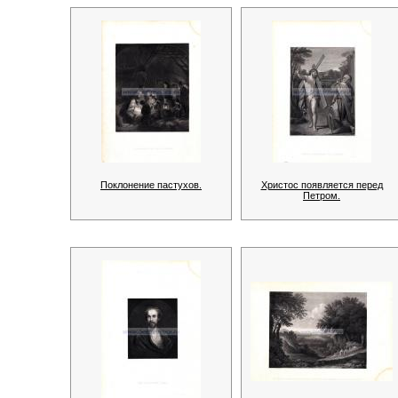
Поклонение пастухов.
Христос появляется перед
Петром.