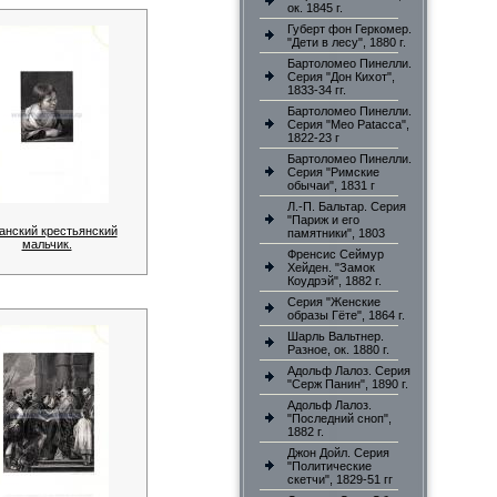
ок. 1845 г.
Губерт фон Геркомер.
"Дети в лесу", 1880 г.
Бартоломео Пинелли.
Серия "Дон Кихот",
1833-34 гг.
Бартоломео Пинелли.
Серия "Meo Patacca",
1822-23 г
Бартоломео Пинелли.
Серия "Римские
обычаи", 1831 г
Л.-П. Бальтар. Серия
"Париж и его
анский крестьянский
памятники", 1803
мальчик.
Френсис Сеймур
Хейден. "Замок
Коудрэй", 1882 г.
Серия "Женские
образы Гёте", 1864 г.
Шарль Вальтнер.
Разное, ок. 1880 г.
Адольф Лалоз. Серия
"Серж Панин", 1890 г.
Адольф Лалоз.
"Последний сноп",
1882 г.
Джон Дойл. Серия
"Политические
скетчи", 1829-51 гг