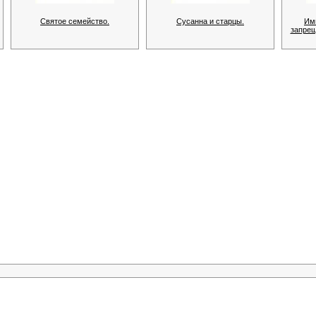
Святое семейство.
Сусанна и старцы.
Им
запрещ