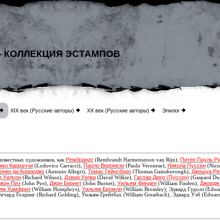
- КОЛЛЕКЦИЯ ЭСТАМПОВ
XIX век (Русские авторы)
XX век (Русские авторы)
Эпилог
Рембрандт
Питер Пауль Р
 известных художников, как
(Rembrandt Harmenszoon van Rijn),
ико Карраччи
Паоло Веронезе
Никола Пуссен
(Lodovico Carracci),
(Paolo Veronese),
(Nico
онио да Корреджо
Томас Гейнсборо
Джошуа Ре
(Antonio Allegri),
(Thomas Gainsborough),
д Уилсон
Дэвид Уилки
Гаспар Дюге (Пуссен)
(Richard Wilson),
(David Wilkie),
(Gaspard Du
жон Пиэ
Джон Бернет
Уильям Финден
Джордж
(John Pye),
(John Burnet),
(William Finden),
ям Хамфриз
Уильям Бромли
(William Humphrys),
(William Bromley), Эдвард Гудолл (Edwar
Ричард Голдинг (Richard Golding), Уильям Грейтбах (William Greatbach),
Эдвард Уэб (Edwar