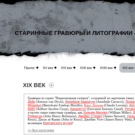
СТАРИННЫЕ ГРАВЮРЫ И ЛИТОГРАФИИ 
Пролог
XV век
XVI век
XVII век
XVIII век
XIX век
XIX ВЕК
Гравюры из серии "Национальная галерея", созданной по картинам таких
Дейк
Аннибале Карраччи
Лодов
(Antoon van Dyck),
(Annibale Carracci),
Мурильо
Ант
(Bartolome Esteban Murillo),
Клод Лоррен
(Claude Lorrain),
Кёйп
Каналетто
Ричар
(Aelbert Jacobsz Cuyp),
(Giovanni Antonio Canal),
Уильям Миллер
Д
участие такие известные гравёры, как
(William Miller),
Робинсон
Джеймс Стюарт
Уиль
(John Henry Robinson),
(James Stewart),
Keux), Джон ле Кьюкс (John le Keux), Джеймс Уотт (James Henry Watt), 
Британского музея
коллекции
!
<< Все категории