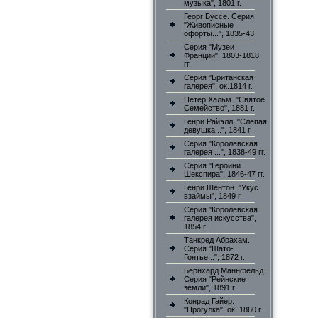
музыка", 1801 г.
Георг Буссе. Серия
"Живописные
офорты...", 1835-43
Серия "Музеи
Франции", 1803-1818
гг.
Серия "Британская
галерея", ок.1814 г.
Петер Хальм. "Святое
Семейство", 1881 г.
Генри Райэлл. "Слепая
девушка...", 1841 г.
Серия "Королевская
галерея ...", 1838-49 гг.
Серия "Героини
Шекспира", 1846-47 гг.
Генри Шентон. "Укус
взаймы", 1849 г.
Серия "Королевская
галерея искусства",
1854 г.
Танкред Абрахам.
Серия "Шато-
Гонтье...", 1872 г.
Бернхард Маннфельд.
Серия "Рейнские
земли", 1891 г
Конрад Гайер.
"Прогулка", ок. 1860 г.