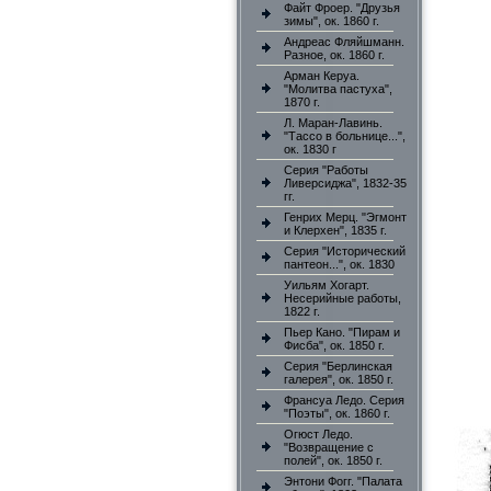
Файт Фроер. "Друзья
зимы", ок. 1860 г.
Андреас Фляйшманн.
Разное, ок. 1860 г.
Арман Керуа.
"Молитва пастуха",
1870 г.
Л. Маран-Лавинь.
"Тассо в больнице...",
ок. 1830 г
Серия "Работы
Ливерсиджа", 1832-35
гг.
Генрих Мерц. "Эгмонт
и Клерхен", 1835 г.
Серия "Исторический
пантеон...", ок. 1830
Уильям Хогарт.
Несерийные работы,
1822 г.
Пьер Кано. "Пирам и
Фисба", ок. 1850 г.
Серия "Берлинская
галерея", ок. 1850 г.
Франсуа Ледо. Серия
"Поэты", ок. 1860 г.
Огюст Ледо.
"Возвращение с
полей", ок. 1850 г.
Энтони Фогг. "Палата