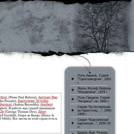
Поль Авриль. Серия
"Горнозаводчик", 1891
г.
Жюль Жозеф Лефевр.
"Магдалина", 1876 г.
убенс
Антонис Ван
(Pieter Paul Rubens),
Поль Гаварни. Серия
Бартоломе Эстебан
las Poussin),
"Актрисы", ок. 1840 г.
йнольдс
Альберт
(Joshua Reynolds),
Серия "Естественная
ghet). В работе над серией принимали
история птиц ...", 1895-
 Ду
Джон
(George Thomas Doo),
1905 г
d Goodall), Генри ле Кьюкс (Henry le
d Webb)
. Все листы из этой серии есть в
Серия "Королевская
картинная...", 1835-52
гг
Шарль Жак. Разное,