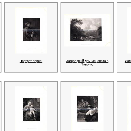
Портрет еврея.
Загородный дом мецената в
Исп
Тиволи.