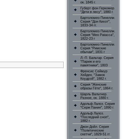
ок. 1845 г.
Губерт фон Геркомер.
"Дети в лесу", 1880 г.
Бартоломео Пинелли.
Серия "Дон Кихот",
1833-34 гг.
Бартоломео Пинелли.
Серия "Meo Patacca",
1822-23 г
Бартоломео Пинелли.
Серия "Римские
обычаи", 1831 г
Л.-П. Бальтар. Серия
"Париж и его
памятники", 1803
Френсис Сеймур
Хейден. "Замок
Коудрэй", 1882 г.
Серия "Женские
образы Гёте", 1864 г.
Шарль Вальтнер.
Разное, ок. 1880 г.
Адольф Лалоз. Серия
"Серж Панин", 1890 г.
Адольф Лалоз.
"Последний сноп",
1882 г.
Джон Дойл. Серия
"Политические
скетчи", 1829-51 гг