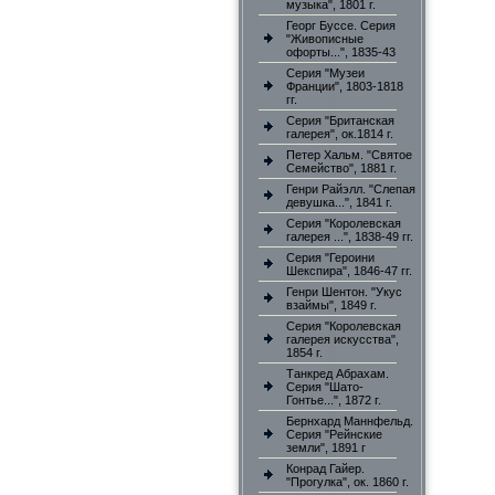
музыка", 1801 г.
Георг Буссе. Серия
"Живописные
офорты...", 1835-43
Серия "Музеи
Франции", 1803-1818
гг.
Серия "Британская
галерея", ок.1814 г.
Петер Хальм. "Святое
Семейство", 1881 г.
Генри Райэлл. "Слепая
девушка...", 1841 г.
Серия "Королевская
галерея ...", 1838-49 гг.
Серия "Героини
Шекспира", 1846-47 гг.
Генри Шентон. "Укус
взаймы", 1849 г.
Серия "Королевская
галерея искусства",
1854 г.
Танкред Абрахам.
Серия "Шато-
Гонтье...", 1872 г.
Бернхард Маннфельд.
Серия "Рейнские
земли", 1891 г
Конрад Гайер.
"Прогулка", ок. 1860 г.