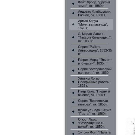
Файт Фроер. "Друзья
зимы", ок. 1860 г.
Андреас Фляйшманн.
Разное, ок. 1860 г.
Арман Керуа.
"Молитва пастуха",
1870 г.
Л. Маран-Лавинь.
"Тассо в больнице...",
ок. 1830 г
Серия "Работы
Ливерсиджа", 1832-35
гг.
Генрих Мерц. "Эгмонт
и Клерхен", 1835 г.
Серия "Исторический
пантеон...", ок. 1830
Уильям Хогарт.
Несерийные работы,
1822 г.
Пьер Кано. "Пирам и
Фисба", ок. 1850 г.
Серия "Берлинская
галерея", ок. 1850 г.
Франсуа Ледо. Серия
"Поэты", ок. 1860 г.
Огюст Ледо.
"Возвращение с
полей", ок. 1850 г.
Энтони Фогг. "Палата