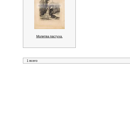
Молитва пастуха.
1 всего