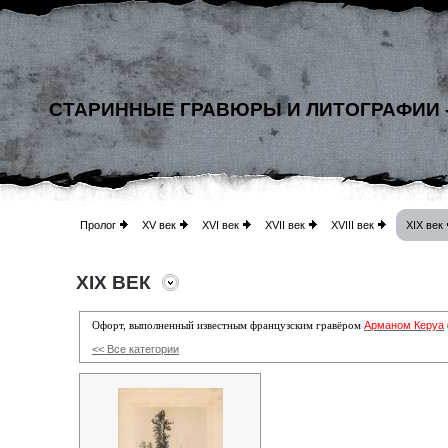
СТАРИННЫЕ ГРАВЮРЫ И ЛИТОГРАФИИ 
Пролог
XV век
XVI век
XVII век
XVIII век
XIX век
XIX ВЕК
Арманом Керуа
Офорт, выполненный известным французским гравёром
<< Все категории