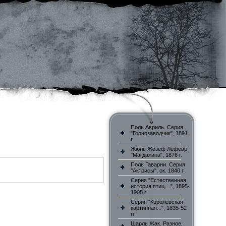
Поль Авриль. Серия
"Горнозаводчик", 1891
г.
Жюль Жозеф Лефевр.
"Магдалина", 1876 г.
Поль Гаварни. Серия
"Актрисы", ок. 1840 г.
Серия "Естественная
история птиц ...", 1895-
1905 г
Серия "Королевская
картинная...", 1835-52
гг
Шарль Жак. Разное,