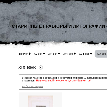
СТАРИННЫЕ ГРАВЮРЫ И ЛИТОГРАФИИ 
Пролог
XV век
XVI век
XVII век
XVIII век
XIX век
XIX ВЕК
Резцовая гравюра в сочетании с офортом и пунктиром, выполненная из
Национальной галереи искусств (Вашингтон)
в коллекции
.
<< Все категории