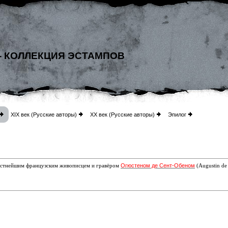
- КОЛЛЕКЦИЯ ЭСТАМПОВ
XIX век (Русские авторы)
XX век (Русские авторы)
Эпилог
Огюстеном де Сент-Обеном
вестнейшим французским живописцем и гравёром
(Augustin de