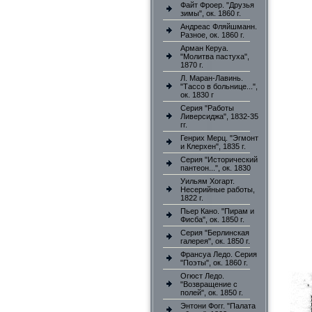
Файт Фроер. "Друзья
зимы", ок. 1860 г.
Андреас Фляйшманн.
Разное, ок. 1860 г.
Арман Керуа.
"Молитва пастуха",
1870 г.
Л. Маран-Лавинь.
"Тассо в больнице...",
ок. 1830 г
Серия "Работы
Ливерсиджа", 1832-35
гг.
Генрих Мерц. "Эгмонт
и Клерхен", 1835 г.
Серия "Исторический
пантеон...", ок. 1830
Уильям Хогарт.
Несерийные работы,
1822 г.
Пьер Кано. "Пирам и
Фисба", ок. 1850 г.
Серия "Берлинская
галерея", ок. 1850 г.
Франсуа Ледо. Серия
"Поэты", ок. 1860 г.
Огюст Ледо.
"Возвращение с
полей", ок. 1850 г.
Энтони Фогг. "Палата