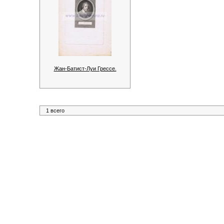
Жан-Батист-Луи Грессе.
1 всего