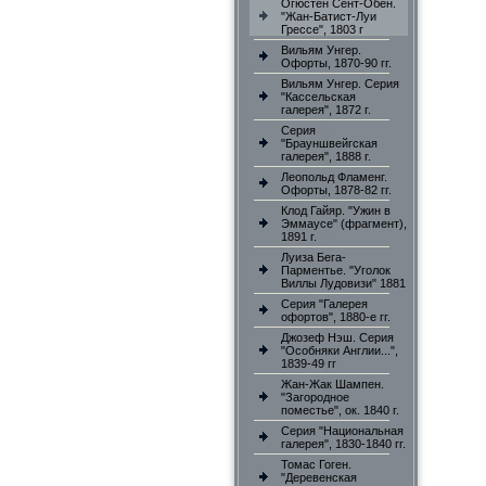
Огюстен Сент-Обен.
"Жан-Батист-Луи
Грессе", 1803 г
Вильям Унгер.
Офорты, 1870-90 гг.
Вильям Унгер. Серия
"Кассельская
галерея", 1872 г.
Серия
"Брауншвейгская
галерея", 1888 г.
Леопольд Фламенг.
Офорты, 1878-82 гг.
Клод Гайяр. "Ужин в
Эммаусе" (фрагмент),
1891 г.
Луиза Бега-
Парментье. "Уголок
Виллы Лудовизи" 1881
Серия "Галерея
офортов", 1880-е гг.
Джозеф Нэш. Серия
"Особняки Англии...",
1839-49 гг
Жан-Жак Шампен.
"Загородное
поместье", ок. 1840 г.
Серия "Национальная
галерея", 1830-1840 гг.
Томас Гоген.
"Деревенская