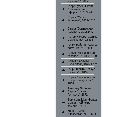
музыка", 1801 г.
Георг Буссе. Серия
"Живописные
офорты...", 1835-43
Серия "Музеи
Франции", 1803-1818
гг.
Серия "Британская
галерея", ок.1814 г.
Петер Хальм. "Святое
Семейство", 1881 г.
Генри Райэлл. "Слепая
девушка...", 1841 г.
Серия "Королевская
галерея ...", 1838-49 гг.
Серия "Героини
Шекспира", 1846-47 гг.
Генри Шентон. "Укус
взаймы", 1849 г.
Серия "Королевская
галерея искусства",
1854 г.
Танкред Абрахам.
Серия "Шато-
Гонтье...", 1872 г.
Бернхард Маннфельд.
Серия "Рейнские
земли", 1891 г
Конрад Гайер.
"Прогулка", ок. 1860 г.