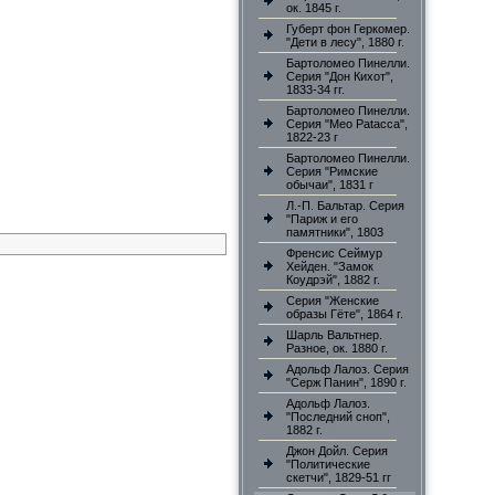
ок. 1845 г.
Губерт фон Геркомер.
"Дети в лесу", 1880 г.
Бартоломео Пинелли.
Серия "Дон Кихот",
1833-34 гг.
Бартоломео Пинелли.
Серия "Meo Patacca",
1822-23 г
Бартоломео Пинелли.
Серия "Римские
обычаи", 1831 г
Л.-П. Бальтар. Серия
"Париж и его
памятники", 1803
Френсис Сеймур
Хейден. "Замок
Коудрэй", 1882 г.
Серия "Женские
образы Гёте", 1864 г.
Шарль Вальтнер.
Разное, ок. 1880 г.
Адольф Лалоз. Серия
"Серж Панин", 1890 г.
Адольф Лалоз.
"Последний сноп",
1882 г.
Джон Дойл. Серия
"Политические
скетчи", 1829-51 гг