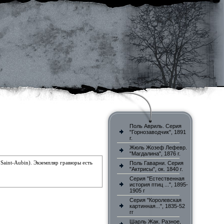
Поль Авриль. Серия
"Горнозаводчик", 1891
г.
Жюль Жозеф Лефевр.
"Магдалина", 1876 г.
 Saint-Aubin)
.
Экземпляр гравюры есть
Поль Гаварни. Серия
"Актрисы", ок. 1840 г.
Серия "Естественная
история птиц ...", 1895-
1905 г
Серия "Королевская
картинная...", 1835-52
гг
Шарль Жак. Разное,