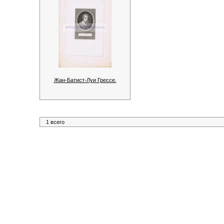
Жан-Батист-Луи Грессе.
1 всего