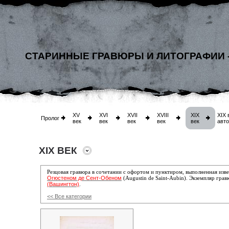
СТАРИННЫЕ ГРАВЮРЫ И ЛИТОГРАФИИ 
XV
XVI
XVII
XVIII
XIX
XIX 
Пролог
век
век
век
век
век
авт
XIX ВЕК
Резцовая гравюра в сочетании с офортом и пунктиром, выполненная из
Огюстеном де Сент-Обеном
(Augustin de Saint-Aubin)
.
Экземпляр грав
(Вашингтон)
.
<< Все категории