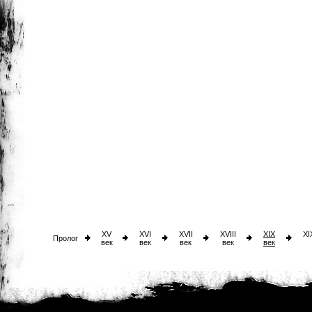
XV
XVI
XVII
XVIII
XIX
XI
Пролог
век
век
век
век
век