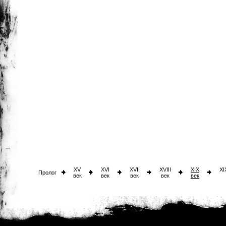
XV
XVI
XVII
XVIII
XIX
XI
Пролог
век
век
век
век
век