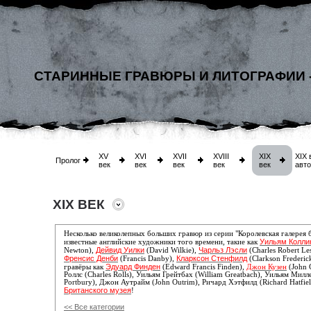
СТАРИННЫЕ ГРАВЮРЫ И ЛИТОГРАФИИ 
XV
XVI
XVII
XVIII
XIX
XIX 
Пролог
век
век
век
век
век
авт
XIX ВЕК
Несколько великолепных больших гравюр из серии "Королевская галерея
Уильям Колли
известные английские художники того времени, такие как
Дейвид Уилки
Чарльз Лэсли
Newton),
(David Wilkie),
(Charles Robert Les
Френсис Денби
Кларксон Стенфилд
(Francis Danby),
(Clarkson Frederick
Эдуард Финден
гравёры как
(Edward Francis Finden),
Джон Кузен
(John 
Роллс (Charles Rolls), Уильям Грейтбах (William Greatbach), Уильям Милл
Portbury), Джон Аутрайм (John Outrim), Ричард Хэтфилд (Richard Hatfiel
Британского музея
!
<< Все категории