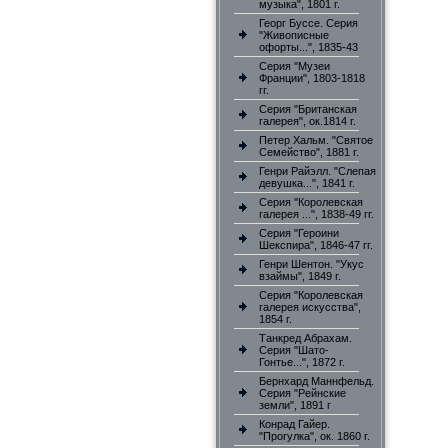
музыка", 1801 г.
Георг Буссе. Серия
"Живописные
офорты...", 1835-43
Серия "Музеи
Франции", 1803-1818
гг.
Серия "Британская
галерея", ок.1814 г.
Петер Хальм. "Святое
Семейство", 1881 г.
Генри Райэлл. "Слепая
девушка...", 1841 г.
Серия "Королевская
галерея ...", 1838-49 гг.
Серия "Героини
Шекспира", 1846-47 гг.
Генри Шентон. "Укус
взаймы", 1849 г.
Серия "Королевская
галерея искусства",
1854 г.
Танкред Абрахам.
Серия "Шато-
Гонтье...", 1872 г.
Бернхард Маннфельд.
Серия "Рейнские
земли", 1891 г
Конрад Гайер.
"Прогулка", ок. 1860 г.