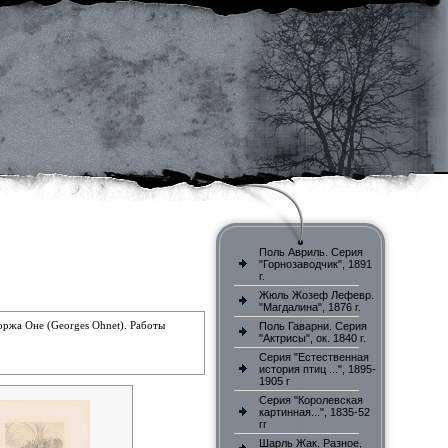
Поль Авриль. Серия
"Горнозаводчик", 1891
г.
Жюль Жозеф Лефевр.
"Магдалина", 1876 г.
оржа Оне (Georges Ohnet). Работы
Поль Гаварни. Серия
"Актрисы", ок. 1840 г.
Серия "Естественная
история птиц ...", 1895-
1905 г
Серия "Королевская
картинная...", 1835-52
гг
Шарль Жак. Разное,