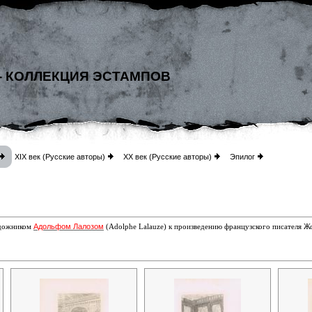
- КОЛЛЕКЦИЯ ЭСТАМПОВ
XIX век (Русские авторы)
XX век (Русские авторы)
Эпилог
Адольфом Лалозом
удожником
(Adolphe Lalauze) к произведению французского писателя Ж