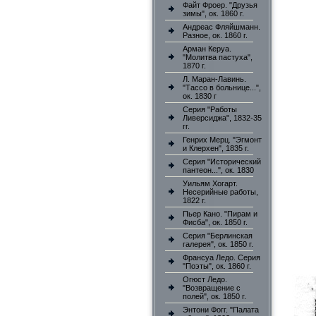
Файт Фроер. "Друзья
зимы", ок. 1860 г.
Андреас Фляйшманн.
Разное, ок. 1860 г.
Арман Керуа.
"Молитва пастуха",
1870 г.
Л. Маран-Лавинь.
"Тассо в больнице...",
ок. 1830 г
Серия "Работы
Ливерсиджа", 1832-35
гг.
Генрих Мерц. "Эгмонт
и Клерхен", 1835 г.
Серия "Исторический
пантеон...", ок. 1830
Уильям Хогарт.
Несерийные работы,
1822 г.
Пьер Кано. "Пирам и
Фисба", ок. 1850 г.
Серия "Берлинская
галерея", ок. 1850 г.
Франсуа Ледо. Серия
"Поэты", ок. 1860 г.
Огюст Ледо.
"Возвращение с
полей", ок. 1850 г.
Энтони Фогг. "Палата