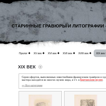
СТАРИННЫЕ ГРАВЮРЫ И ЛИТОГРАФИИ 
Пролог
XV век
XVI век
XVII век
XVIII век
XIX век
XIX ВЕК
Серия офортов, выполненных известнейшим французским гравёром и х
Британском музее
мастера находятся во многих музеях мира, в т.ч. в
.
<< Все категории