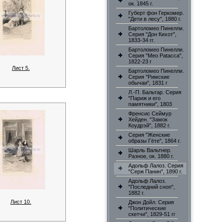
ок. 1845 г.
Губерт фон Геркомер.
"Дети в лесу", 1880 г.
Бартоломео Пинелли.
Серия "Дон Кихот",
1833-34 гг.
Бартоломео Пинелли.
Серия "Meo Patacca",
1822-23 г
Лист 5.
Бартоломео Пинелли.
Серия "Римские
обычаи", 1831 г
Л.-П. Бальтар. Серия
"Париж и его
памятники", 1803
Френсис Сеймур
Хейден. "Замок
Коудрэй", 1882 г.
Серия "Женские
образы Гёте", 1864 г.
Шарль Вальтнер.
Разное, ок. 1880 г.
Адольф Лалоз. Серия
"Серж Панин", 1890 г.
Адольф Лалоз.
"Последний сноп",
1882 г.
Лист 10.
Джон Дойл. Серия
"Политические
скетчи", 1829-51 гг