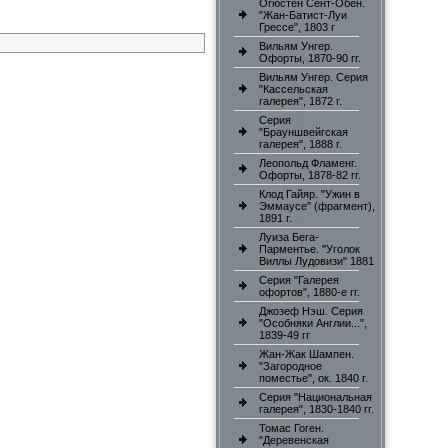
Огюстен Сент-Обен.
"Жан-Батист-Луи
Грессе", 1803 г
Вильям Унгер.
Офорты, 1870-90 гг.
Вильям Унгер. Серия
"Кассельская
галерея", 1872 г.
Серия
"Брауншвейгская
галерея", 1888 г.
Леопольд Фламенг.
Офорты, 1878-82 гг.
Клод Гайяр. "Ужин в
Эммаусе" (фрагмент),
1891 г.
Луиза Бега-
Парментье. "Уголок
Виллы Лудовизи" 1881
Серия "Галерея
офортов", 1880-е гг.
Джозеф Нэш. Серия
"Особняки Англии...",
1839-49 гг
Жан-Жак Шампен.
"Загородное
поместье", ок. 1840 г.
Серия "Национальная
галерея", 1830-1840 гг.
Томас Гоген.
"Деревенская