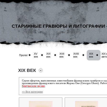
СТАРИННЫЕ ГРАВЮРЫ И ЛИТОГРАФИИ 
XV
XVI
XVII
XVIII
XIX
XIX 
Пролог
век
век
век
век
век
авт
XIX ВЕК
Серия офортов, выполненных известнейшим французским гравёром и х
произведению французского писателя Жоржа Оне (Georges Ohnet). Работы
Британском музее
.
<< Все категории