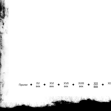
XV
XVI
XVII
XVIII
XIX
XI
Пролог
век
век
век
век
век