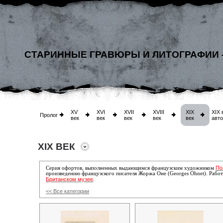
СТАРИННЫЕ ГРАВЮРЫ И ЛИТОГРАФИИ 
XV
XVI
XVII
XVIII
XIX
XIX 
Пролог
век
век
век
век
век
авт
XIX ВЕК
По
Серия офортов, выполненных выдающимся французским художником
произведению французского писателя Жоржа Оне (Georges Ohnet). Работы
Британском музее
.
<< Все категории