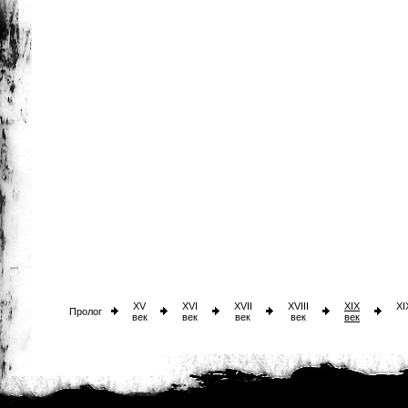
XV
XVI
XVII
XVIII
XIX
XI
Пролог
век
век
век
век
век