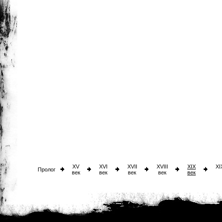
XV
XVI
XVII
XVIII
XIX
XI
Пролог
век
век
век
век
век