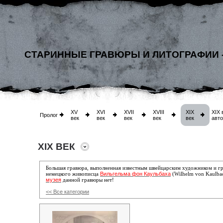
СТАРИННЫЕ ГРАВЮРЫ И ЛИТОГРАФИИ 
XV
XVI
XVII
XVIII
XIX
XIX 
Пролог
век
век
век
век
век
авт
XIX ВЕК
Большая гравюра, выполненная известным швейцарским художником и г
Вильгельма фон Каульбаха
немецкого живописца
(Wilhelm von Kaulba
музея
данной гравюры нет!
<< Все категории