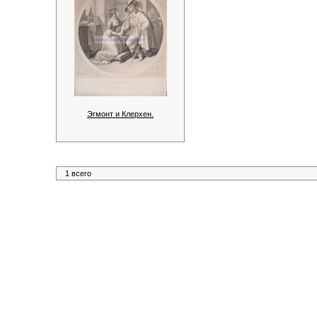
Эгмонт и Клерхен.
1 всего