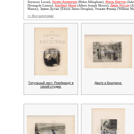
Хелен Аллингем
Жюль Бретон
Seymour Lucas),
(Helen Allingham),
(Jule
Альберт Моор
Джон Уотсон
Dromgole Linton),
(Albert Joseph Moore),
(J
Mason),
Эдвин Дуглас (Edwin James Douglas), Уильям Фишер (William Mar
<< Все категории
Титульный лист. Рембрандт в
Данте и Беатриче.
своей студии.