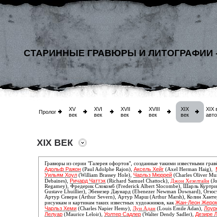
СТАРИННЫЕ ГРАВЮРЫ И ЛИТОГРАФИИ 
XV
XVI
XVII
XVIII
XIX
XIX 
Пролог
век
век
век
век
век
авт
XIX ВЕК
Гравюры из серии "Галерея офортов", созданные такими известными гра
Адольф Ражон
Аксель Хейг
(Paul Adolphe Rajon),
(Axel Herman Haig),
Уильям Хоул
Чарльз Мюррей
(William Brassey Hole),
(Charles Oliver Mu
Ричард Чаттэк
Debaines),
(Richard Samuel Chattock),
Джон Хезелтайн
(Jo
Regamey),
Фредерик Слокомб (Frederick Albert Slocombe), Шарль Куртри 
Gustave Lhuillier), Эбенезер Даунард (Ebenezer Newman Downard), Огю
Артур Северн (Arthur Severn), Артур Марш (Arthur Marsh), Колин Хантер
Жан-Леон Жеро
рисункам и картинам таких известных художников, как
Чарльз Хеми
Лоур
(Charles Napier Hemy),
Луи Адан
(Louis Emile Adan),
Лелуар
Уолтер Садлер
Дезире 
(Maurice Leloir),
(Walter Dendy Sadler),