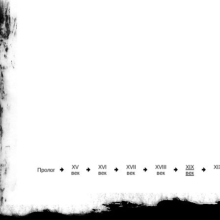
XV
XVI
XVII
XVIII
XIX
XI
Пролог
век
век
век
век
век