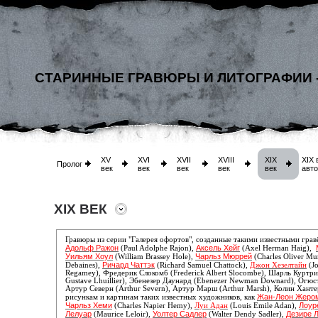
СТАРИННЫЕ ГРАВЮРЫ И ЛИТОГРАФИИ 
XV
XVI
XVII
XVIII
XIX
XIX 
Пролог
век
век
век
век
век
авт
XIX ВЕК
Гравюры из серии "Галерея офортов", созданные такими известными гра
Адольф Ражон
Аксель Хейг
(Paul Adolphe Rajon),
(Axel Herman Haig),
Уильям Хоул
Чарльз Мюррей
(William Brassey Hole),
(Charles Oliver Mu
Ричард Чаттэк
Debaines),
(Richard Samuel Chattock),
Джон Хезелтайн
(Jo
Regamey),
Фредерик Слокомб (Frederick Albert Slocombe), Шарль Куртри 
Gustave Lhuillier), Эбенезер Даунард (Ebenezer Newman Downard), Огю
Артур Северн (Arthur Severn), Артур Марш (Arthur Marsh), Колин Хантер
Жан-Леон Жеро
рисункам и картинам таких известных художников, как
Чарльз Хеми
Лоур
(Charles Napier Hemy),
Луи Адан
(Louis Emile Adan),
Лелуар
Уолтер Садлер
Дезире 
(Maurice Leloir),
(Walter Dendy Sadler),