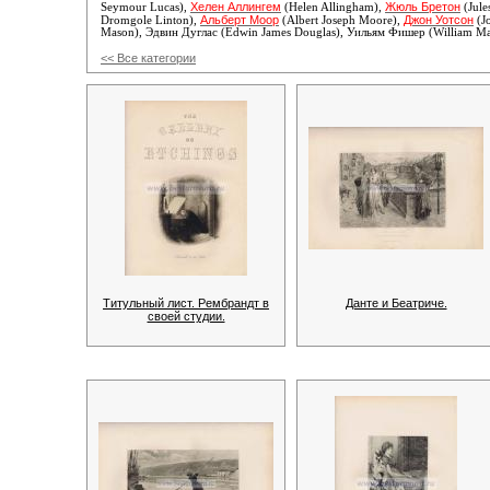
Хелен Аллингем
Жюль Бретон
Seymour Lucas),
(Helen Allingham),
(Jule
Альберт Моор
Джон Уотсон
Dromgole Linton),
(Albert Joseph Moore),
(J
Mason),
Эдвин Дуглас (Edwin James Douglas), Уильям Фишер (William Mar
<< Все категории
Титульный лист. Рембрандт в
Данте и Беатриче.
своей студии.