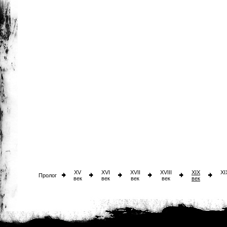
XV
XVI
XVII
XVIII
XIX
XI
Пролог
век
век
век
век
век