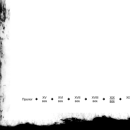
XV
XVI
XVII
XVIII
XIX
XI
Пролог
век
век
век
век
век