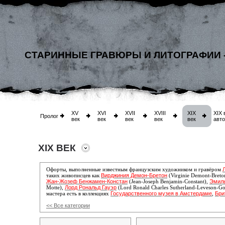
СТАРИННЫЕ ГРАВЮРЫ И ЛИТОГРАФИИ 
XV
XVI
XVII
XVIII
XIX
XIX 
Пролог
век
век
век
век
век
авт
XIX ВЕК
Офорты, выполненные известным французским художником и гравёром
Вирджиния Демон-Бретон
таких живописцев как
(Virginie Demont-Breto
Жан-Жозеф Бенжамен-Констан
Эмил
(Jean-Joseph Benjamin-Constant),
Лорд Рональд Гауэр
Motte),
(Lord Ronald Charles Sutherland-Leveson-G
Государственного музея в Амстердаме
Бри
мастера есть в коллекциях
,
<< Все категории