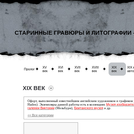
СТАРИННЫЕ ГРАВЮРЫ И ЛИТОГРАФИИ 
XV
XVI
XVII
XVIII
XIX
XIX 
Пролог
век
век
век
век
век
авт
XIX ВЕК
Офорт, выполненный известнейшим английским художником и графиком
Музея изобразите
Haden). Экземпляры данной работы есть в коллекциях
галереи Виктории
Британского музея
(Мельбурн),
и др.
<< Все категории