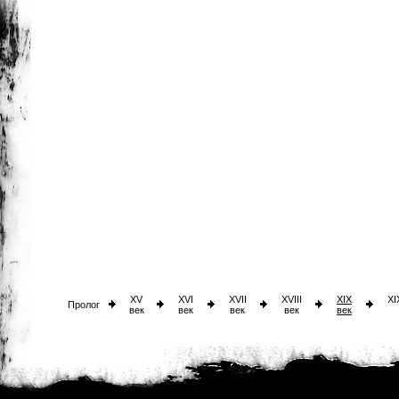
XV
XVI
XVII
XVIII
XIX
XI
Пролог
век
век
век
век
век