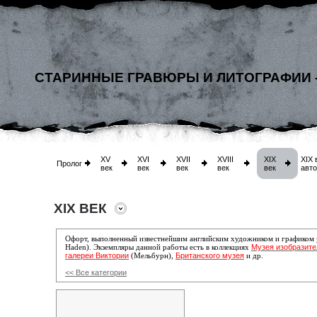
СТАРИННЫЕ ГРАВЮРЫ И ЛИТОГРАФИИ 
XV
XVI
XVII
XVIII
XIX
XIX 
Пролог
век
век
век
век
век
авт
XIX ВЕК
Офорт, выполненный известнейшим английским художником и графиком
Музея изобразите
Haden). Экземпляры данной работы есть в коллекциях
галереи Виктории
Британского музея
(Мельбурн),
и др.
<< Все категории