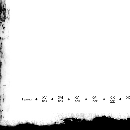
XV
XVI
XVII
XVIII
XIX
XI
Пролог
век
век
век
век
век