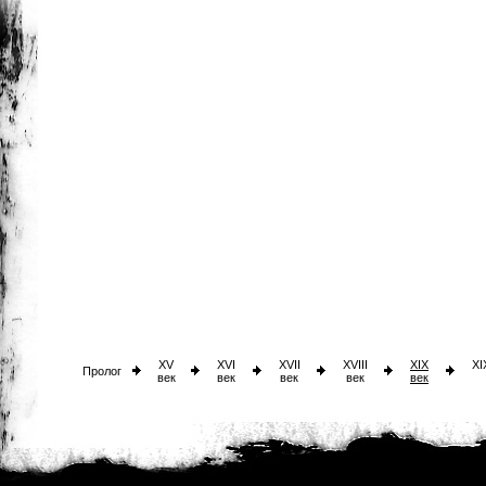
XV
XVI
XVII
XVIII
XIX
XI
Пролог
век
век
век
век
век