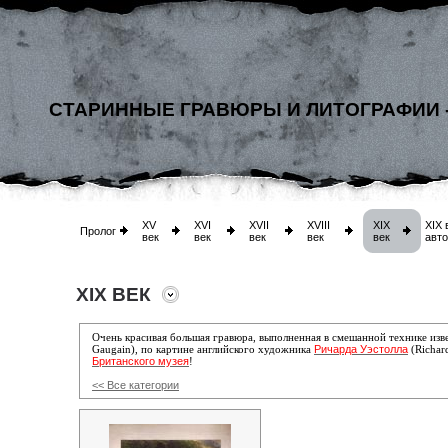
СТАРИННЫЕ ГРАВЮРЫ И ЛИТОГРАФИИ 
XV
XVI
XVII
XVIII
XIX
XIX 
Пролог
век
век
век
век
век
авт
XIX ВЕК
Очень красивая большая гравюра
, выполненная в смешанной технике из
Ричарда Уэстолла
Gaugain), по картине английского художника
(Richard
Британского музея
!
<< Все категории